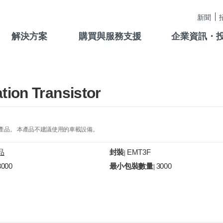
新聞
解決方案
購買與服務支援
企業資訊・
tion Transistor
的產品。 本產品不建議使用的車載設備。
品
封裝
EMT3F
|
3000
最小包裝數量
3000
|