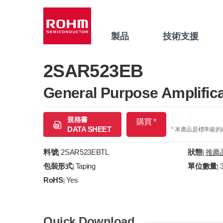
製品
技術支援
2SAR523EB
General Purpose Amplifica
規格書
購買 *
DATA SHEET
* 本產品是標準級
料號
2SAR523EBTL
狀態
推薦
|
|
包裝形式
Taping
單位數量
|
|
RoHS
Yes
|
Quick Download