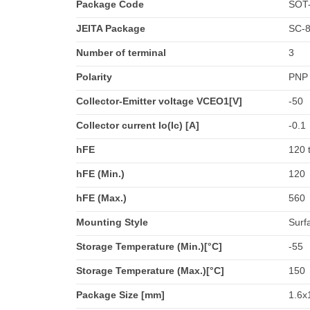
Package Code
SOT
JEITA Package
SC-
Number of terminal
3
Polarity
PNP
Collector-Emitter voltage VCEO1[V]
-50
Collector current Io(Ic) [A]
-0.1
hFE
120 
hFE (Min.)
120
hFE (Max.)
560
Mounting Style
Surf
Storage Temperature (Min.)[°C]
-55
Storage Temperature (Max.)[°C]
150
Package Size [mm]
1.6x