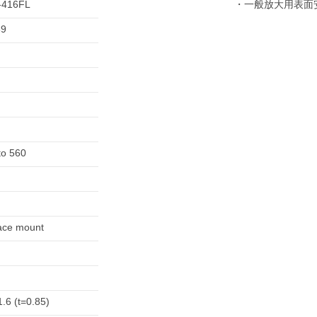
-416FL
・一般放大用表面
89
to 560
ace mount
1.6 (t=0.85)