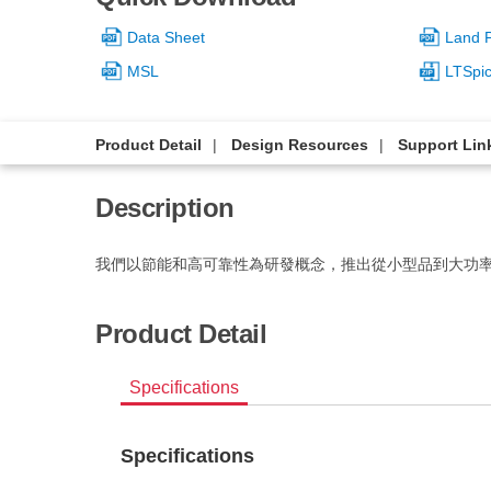
Data Sheet
Land P
MSL
LTSpi
Product Detail
Design Resources
Support Lin
Description
我們以節能和高可靠性為研發概念，推出從小型品到大功
Product Detail
Specifications
Specifications