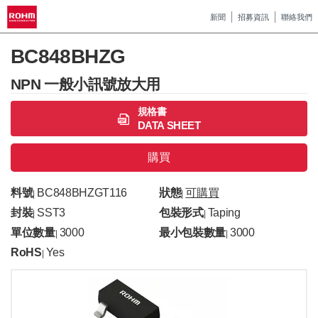
新聞
招募資訊
聯絡我們
BC848BHZG
NPN 一般小訊號放大用
規格書
DATA SHEET
購買
料號
BC848BHZGT116
狀態
可購買
|
|
封裝
SST3
包裝形式
Taping
|
|
單位數量
3000
最小包裝數量
3000
|
|
RoHS
Yes
|