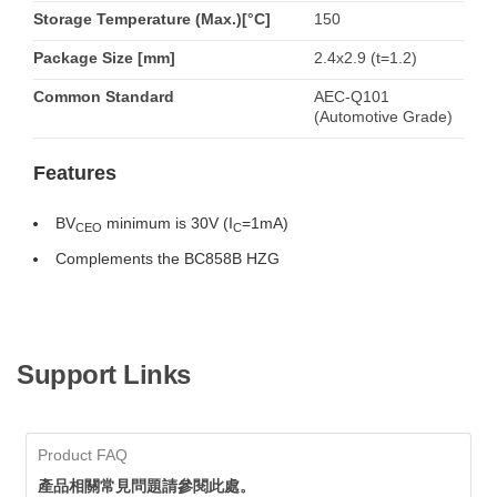
Storage Temperature (Max.)[°C]
150
Package Size [mm]
2.4x2.9 (t=1.2)
Common Standard
AEC-Q101
(Automotive Grade)
Features
BV
minimum is 30V (I
=1mA)
CEO
C
Complements the BC858B HZG
Support Links
Product FAQ
產品相關常見問題請參閱此處。