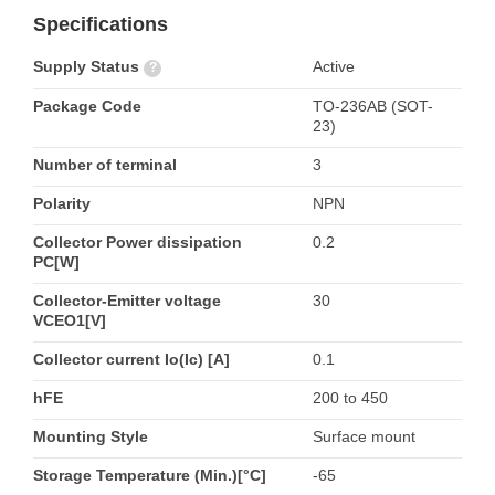
Specifications
Supply Status
Active
?
Package Code
TO-236AB (SOT-
23)
Number of terminal
3
Polarity
NPN
Collector Power dissipation
0.2
PC[W]
Collector-Emitter voltage
30
VCEO1[V]
Collector current Io(Ic) [A]
0.1
hFE
200 to 450
Mounting Style
Surface mount
Storage Temperature (Min.)[°C]
-65