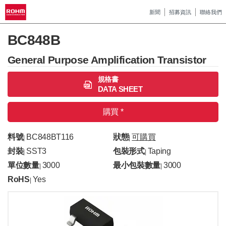
新聞
招募資訊
聯絡我們
BC848B
General Purpose Amplification Transistor
規格書
DATA SHEET
購買 *
料號
BC848BT116
狀態
可購買
|
|
封裝
SST3
包裝形式
Taping
|
|
單位數量
3000
最小包裝數量
3000
|
|
RoHS
Yes
|