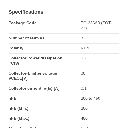
Specifications
Package Code
TO-236AB (SOT-
23)
Number of terminal
3
Polarity
NPN
Collector Power dissipation
0.2
PC[W]
Collector-Emitter voltage
30
VCEO1[V]
Collector current Io(Ic) [A]
0.1
hFE
200 to 450
hFE (Min.)
200
hFE (Max.)
450