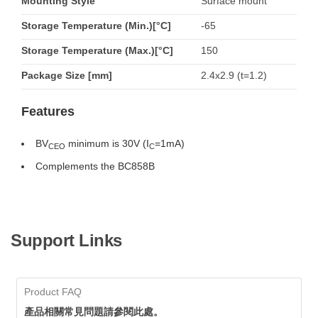
Mounting Style
Surface mount
Storage Temperature (Min.)[°C]
-65
Storage Temperature (Max.)[°C]
150
Package Size [mm]
2.4x2.9 (t=1.2)
Features
BV
minimum is 30V (I
=1mA)
CEO
C
Complements the BC858B
Support Links
Product FAQ
產品相關常見問題請參閱此處。