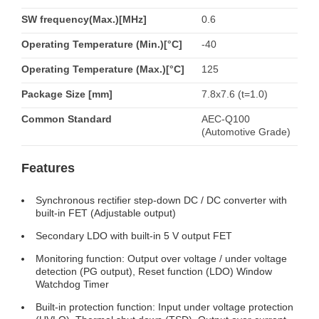
SW frequency(Max.)[MHz]
0.6
Operating Temperature (Min.)[°C]
-40
Operating Temperature (Max.)[°C]
125
Package Size [mm]
7.8x7.6 (t=1.0)
Common Standard
AEC-Q100
(Automotive Grade)
Features
Synchronous rectifier step-down DC / DC converter with
built-in FET (Adjustable output)
Secondary LDO with built-in 5 V output FET
Monitoring function: Output over voltage / under voltage
detection (PG output), Reset function (LDO) Window
Watchdog Timer
Built-in protection function: Input under voltage protection