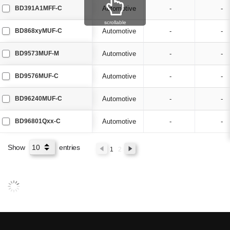
BD391A1MFF-C
Automotive
-
-
scrollable
BD868xyMUF-C
Automotive
-
-
BD9573MUF-M
Automotive
-
-
BD9576MUF-C
Automotive
-
-
BD96240MUF-C
Automotive
-
-
BD96801Qxx-C
Automotive
-
-
Show
entries
1
2