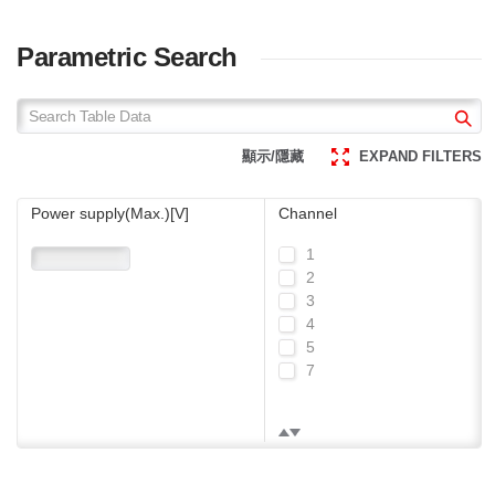
Parametric Search
顯示/隱藏
EXPAND FILTERS
Power supply(Max.)[V]
Channel
1
2
3
4
5
7