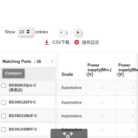
Show
entries
1
2
CSV下載
儲存設定
Matching Parts
Matching Parts
:
:
16
16
Power
Power
Power
Power
supply(Min.)
supply(Min.)
supply(Ma
supply(Ma
Compare
Compare
Grade
Grade
[V]
[V]
[V]
[V]
BD96803Qxx-C
Automotive
-
-
(新產品)
BD39012EFV-C
Automotive
-
-
BD39031MUF-C
Automotive
-
-
BD391A0MFF-C
Automotive
-
-