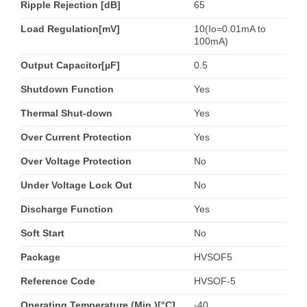
Ripple Rejection [dB]
65
Load Regulation[mV]
10(Io=0.01mA to
100mA)
Output Capacitor[µF]
0.5
Shutdown Function
Yes
Thermal Shut-down
Yes
Over Current Protection
Yes
Over Voltage Protection
No
Under Voltage Lock Out
No
Discharge Function
Yes
Soft Start
No
Package
HVSOF5
Reference Code
HVSOF-5
Operating Temperature (Min.)[°C]
-40