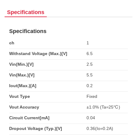
Specifications
Specifications
ch
1
Withstand Voltage (Max.)[V]
6.5
Vin(Min.)[V]
2.5
Vin(Max.)[V]
5.5
Iout(Max.)[A]
0.2
Vout Type
Fixed
Vout Accuracy
±1.0% (Ta=25℃)
Circuit Current[mA]
0.04
Dropout Voltage (Typ.)[V]
0.36(Io=0.2A)