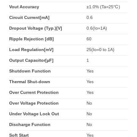
Vout Accuracy
±1.0% (Ta=25℃)
Circuit Current[mA]
0.6
Dropout Voltage (Typ.)[V]
0.6(Io=1A)
Ripple Rejection [dB]
60
Load Regulation[mV]
25(Io=0 to 1A)
Output Capacitor[µF]
1
Shutdown Function
Yes
Thermal Shut-down
Yes
Over Current Protection
Yes
Over Voltage Protection
No
Under Voltage Lock Out
No
Discharge Function
No
Soft Start
Yes