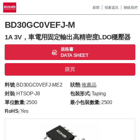
新聞
招募資訊
聯絡我們
BD30GC0VEFJ-M
1A 3V，車電用固定輸出高精密度LDO穩壓器
規格書
DATA SHEET
購買
料號
BD30GC0VEFJ-ME2
狀態
推薦品
|
|
封裝
HTSOP-J8
包裝形式
Taping
|
|
單位數量
2500
最小包裝數量
2500
|
|
RoHS
Yes
|