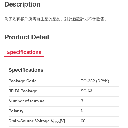
Description
為了既有客戶所需而生產的產品。對於新設計則不予販售。
Product Detail
Specifications
Specifications
Package Code
TO-252 (DPAK)
JEITA Package
SC-63
Number of terminal
3
Polarity
N
Drain-Source Voltage V
[V]
60
DSS