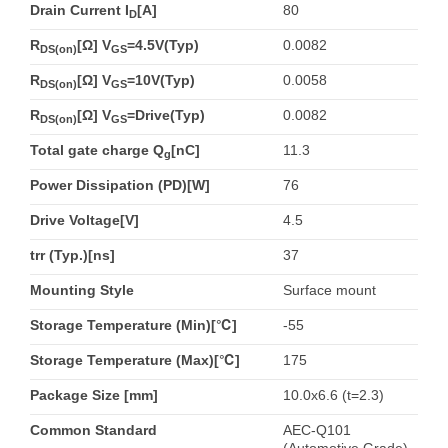
Drain Current I
[A]
80
D
R
[Ω] V
=4.5V(Typ)
0.0082
DS(on)
GS
R
[Ω] V
=10V(Typ)
0.0058
DS(on)
GS
R
[Ω] V
=Drive(Typ)
0.0082
DS(on)
GS
Total gate charge Q
[nC]
11.3
g
Power Dissipation (PD)[W]
76
Drive Voltage[V]
4.5
trr (Typ.)[ns]
37
Mounting Style
Surface mount
Storage Temperature (Min)[℃]
-55
Storage Temperature (Max)[℃]
175
Package Size [mm]
10.0x6.6 (t=2.3)
Common Standard
AEC-Q101