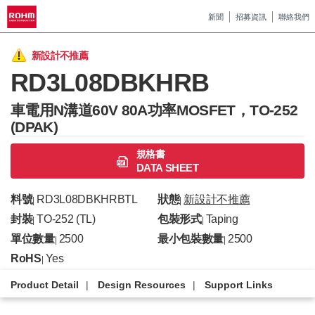
新聞
招募資訊
聯絡我們
新設計不推薦
RD3L08DBKHRB
車電用N溝道60V 80A功率MOSFET，TO-252
(DPAK)
規格書
DATA SHEET
料號
RD3L08DBKHRBTL
狀態
新設計不推薦
|
|
封裝
TO-252 (TL)
包裝形式
Taping
|
|
單位數量
2500
最小包裝數量
2500
|
|
RoHS
Yes
|
Product Detail
Design Resources
Support Links