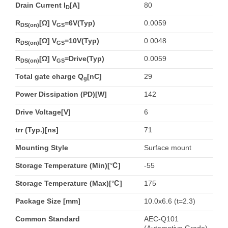
Drain Current I
[A]
80
D
R
[Ω] V
=6V(Typ)
0.0059
DS(on)
GS
R
[Ω] V
=10V(Typ)
0.0048
DS(on)
GS
R
[Ω] V
=Drive(Typ)
0.0059
DS(on)
GS
Total gate charge Q
[nC]
29
g
Power Dissipation (PD)[W]
142
Drive Voltage[V]
6
trr (Typ.)[ns]
71
Mounting Style
Surface mount
Storage Temperature (Min)[℃]
-55
Storage Temperature (Max)[℃]
175
Package Size [mm]
10.0x6.6 (t=2.3)
Common Standard
AEC-Q101