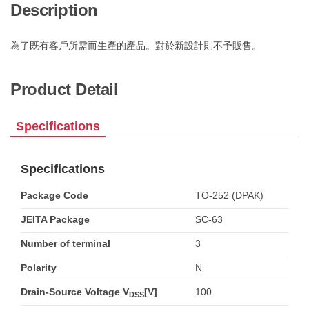
Description
為了既有客戶所需而生產的產品。對於新設計則不予販售。
Product Detail
Specifications
Specifications
Package Code
TO-252 (DPAK)
JEITA Package
SC-63
Number of terminal
3
Polarity
N
Drain-Source Voltage V
[V]
100
DSS