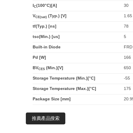
I
(100°C)[A]
30
C
V
(Typ.) [V]
1.65
CE(sat)
tf(Typ.) [ns]
78
tsc(Min.) [us]
5
Built-in Diode
FRD
Pd [W]
166
BV
(Min.)[V]
650
CES
Storage Temperature (Min.)[°C]
-55
Storage Temperature (Max.)[°C]
175
Package Size [mm]
20.9
推薦產品搜索