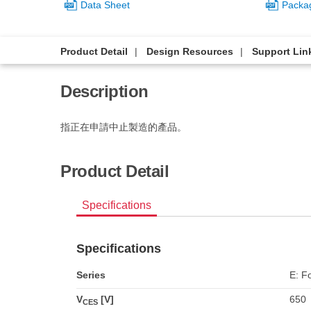
Data Sheet
Packa
Product Detail
Design Resources
Support Lin
Description
指正在申請中止製造的產品。
Product Detail
Specifications
Specifications
Series
E: Fo
V
[V]
650
CES