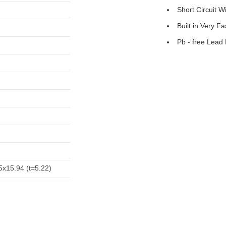
Short Circuit 
Built in Very F
Pb - free Lead
5x15.94 (t=5.22)