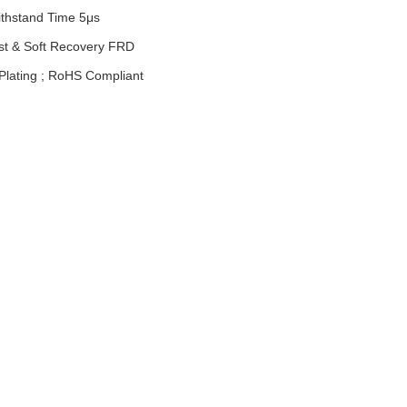
Withstand Time 5μs
ast & Soft Recovery FRD
 Plating ; RoHS Compliant