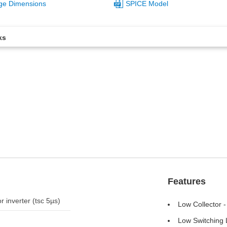
ge Dimensions
SPICE Model
ks
Features
r inverter (tsc 5µs)
Low Collector -
Low Switching 