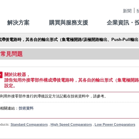
新聞
解決方案
購買與服務支援
企業資訊・
後電路時，其各自的輸出形式（集電極開路/汲極開路輸出、Push-Pull輸
常見問題
關於比較器，
請告知用外接零部件構成滯後電路時，其各自的輸出形式（集電極開路/汲極
設定。
利用外接零部件進行的滯後設定方法記載在技術資料中，請參考。
相關連結：
技術資料
oducts:
Standard Comparators
,
High Speed Comparators
,
Low Power Comparators