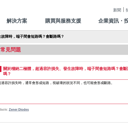
新聞
解決方案
購買與服務支援
企業資訊・
生故障時，端子間會短路嗎？會斷路嗎？
常見問題
關於稽納二極體，超過容許損失、發生故障時，端子間會短路嗎？會斷
嗎？
超過容許損失時，通常會形成短路，視破壞的狀況不同，也可能會形成斷路。
ducts:
Zener Diodes