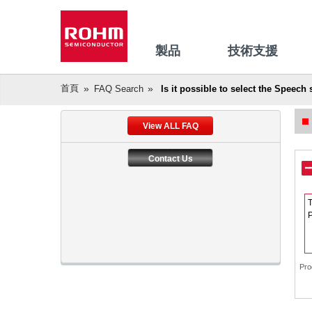
製品
技術支援
首頁
FAQ Search
Is it possible to select the Speech
View ALL FAQ
Contact Us
T
P
Pro