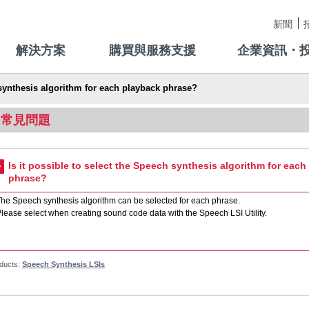
新聞
解決方案
購買與服務支援
企業資訊・
 synthesis algorithm for each playback phrase?
常見問題
Is it possible to select the Speech synthesis algorithm for eac
phrase?
he Speech synthesis algorithm can be selected for each phrase.
lease select when creating sound code data with the Speech LSI Utility.
ducts:
Speech Synthesis LSIs