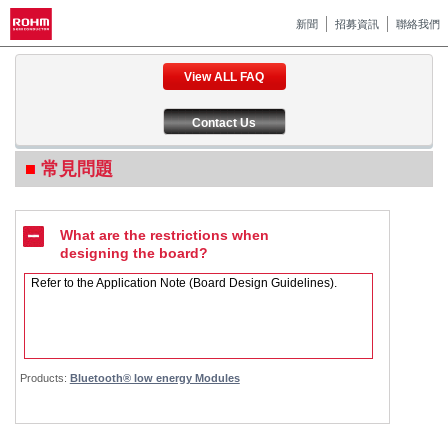
新聞
招募資訊
聯絡我們
View ALL FAQ
Contact Us
常見問題
What are the restrictions when
designing the board?
Refer to the Application Note (Board Design Guidelines).
Products:
Bluetooth® low energy Modules