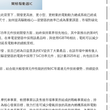
在此背景下，開發更高效、更小型、更輕量的電動動力總成系統已經成
尺寸，如何提高驅動核心—逆變器的效率已成為重要課題，市場對碳化
，在SiC功率元件技術開發方面，始終保持業界領先地位。其中新推出的第4代
電阻。在車電逆變器中採用該產品時，與使用IGBT時相比，電耗可以減少
助延長電動車的續航里程。
發，並且已經為日益普及的EV提供了大量產品，在該市場中擁有傲人
逆變器的電路中採用了SiC功率元件，並計畫2025年起，向包括日本
陣容，結合能大幅發揮元件性能的控制IC等週邊元件技術優勢，持續提供
、摩托車事業、軟體事業以及售後市場事業所組成的戰略事業組合，持
」為核心發展目標，致力打造可減少廢氣排放的高效內燃機系統和電動