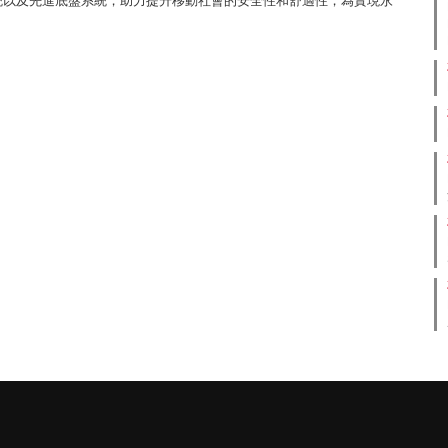
統以及先進底盤系統，助力提升移動社會的安全性和舒適性，為實現永