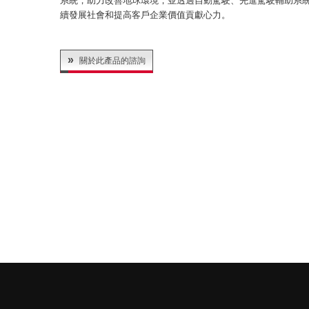
系統，助力改善地球環境，並透過自動駕駛、先進駕駛輔助系
續發展社會和提高客戶企業價值貢獻心力。
關於此產品的諮詢