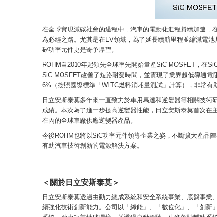
在全球實現減碳社會的過程中，汽車的電動化進程持續加速，
為必經之路。尤其是在EV領域，為了延長續航里程並縮減電池
矽功率元件更是寄予厚望。
ROHM自2010年起領先全球率先開始量產SiC MOSFET
SiC MOSFET改善了短路耐受時間，並實現了業界超低導通
6%（按照國際標準「WLTC燃料消耗量測試」計算），非常有
日立安斯泰莫多年來一直致力於車用馬達和逆變器等相關技術研
成績。本次為了進一步提高逆變器性能，日立安斯泰莫首次在主驅
在內的全球車廠供應逆變器產品。
今後ROHM也將以SiC功率元件領導企業之姿，不斷擴大產品
有助汽車技術創新的電源解決方案。
＜關於日立安斯泰莫＞
日立安斯泰莫透過由動力總成系統和安全系統事業、底盤事業
續強化技術創新能力。公司以「綠能」、「數位化」、「創新