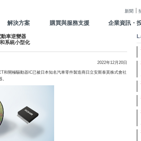
新聞
解決方案
購買與服務支援
企業資訊・
L
莫電動車逆變器
程和系統小型化
2022年12月20日
SFET和閘極驅動器IC已被日本知名汽車零件製造商日立安斯泰莫株式會社
器。