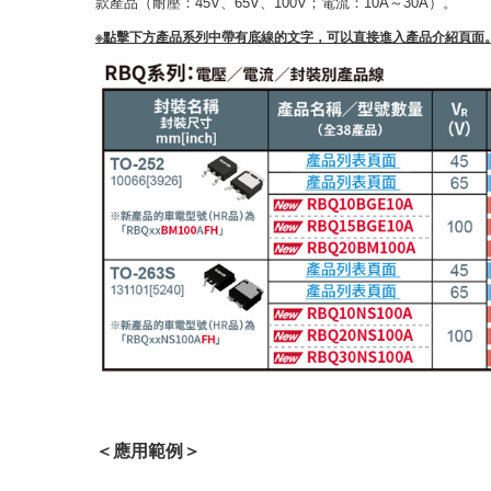
款產品（耐壓：45V、65V、100V；電流：10A～30A）。
※點擊下方產品系列中帶有底線的文字，可以直接進入產品介紹頁面
＜應用範例＞