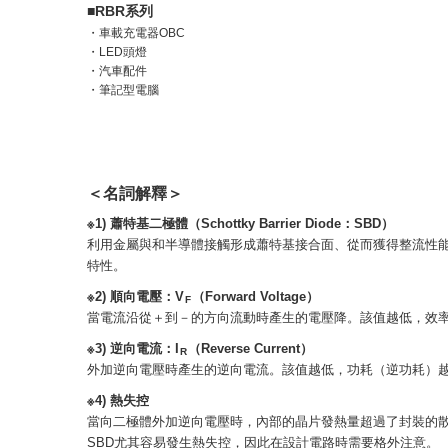
■RBR系列
・車載充電器OBC
・LED頭燈
・汽車配件
・筆記型電腦
＜名詞解釋＞
※1) 蕭特基二極體（Schottky Barrier Diode：SBD）
利用金屬與和半導體接觸形成蕭特基接合面、從而獲得整流性
特性。
※2) 順向電壓：V
（Forward Voltage）
F
當電流沿從＋到－的方向流動時產生的電壓降。該值越低，效
※3) 逆向電流：I
（Reverse Current）
R
外加逆向電壓時產生的逆向電流。該值越低，功耗（逆功耗）
※4) 熱失控
當向二極體外加逆向電壓時，內部的晶片發熱量超過了封裝的散
SBD尤其容易發生熱失控，因此在設計電路時需要格外注意。