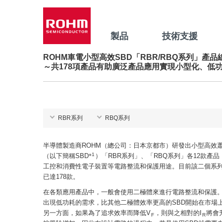
製品
技術支援
ROHM車電小型高效SBD「RBR/RBQ系列」產
～共178項產品有助廣泛產品應用實現小型化、低
RBR系列
RBQ系列
半導體製造商ROHM（總公司：日本京都市）研發出小型高效
※1
（以下簡稱SBD
）「RBR系列」、「RBQ系列」各12款產
工控和消費性電子裝置等電路整流和保護用途。目前該二個系
已達178款。
在各類應用產品中，一般會使用二極體來進行電路整流和保護
出現低功耗的需求，比其他二極體效率更高的SBD開始在市場
另一方面，如果為了追求效率而降低V
，則與之相對的I
將會
F
R