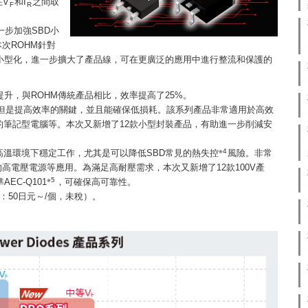
在V
和I
之間取
F
R
步加強SBD小
次ROHM針對
和小型化，進一步擴大了產品線，可在更廣泛的應用中進行整流和保護的
提升，與ROHM傳統產品相比，效率提高了25%。
但是提高效率的關鍵，並且能確保低損耗。該系列產品非常適用於高效
的筆記型電腦等。本次又新增了12款小型封裝產品，有助進一步削減安
※4
高溫環境下穩定工作，尤其是可以降低SBD常見的熱失控
風險。非常
電壓電源等應用。為滿足高耐壓需求，本次又新增了12款100V產
※5
EC-Q101
，可確保高可靠性。
：50日元～/個，未稅）。