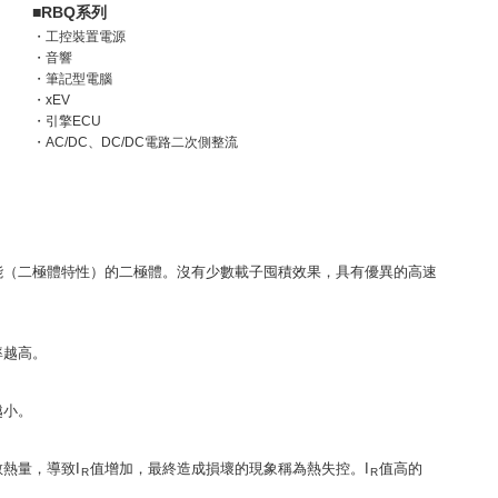
■RBQ系列
・工控裝置電源
・音響
・筆記型電腦
・xEV
・引擎ECU
・AC/DC、DC/DC電路二次側整流
能（二極體特性）的二極體。沒有少數載子囤積效果，具有優異的高速
率越高。
越小。
熱量，導致I
值增加，最終造成損壞的現象稱為熱失控。I
值高的
R
R