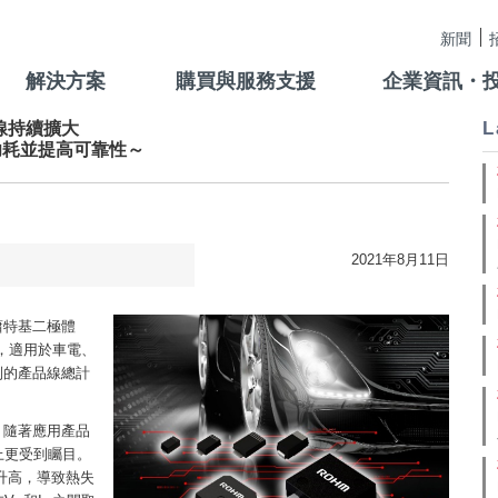
新聞
解決方案
購買與服務支援
企業資訊・
L
品線持續擴大
功耗並提高可靠性～
2021年8月11日
蕭特基二極體
品，適用於車電、
列的產品線總計
。隨著應用產品
上更受到矚目。
升高，導致熱失