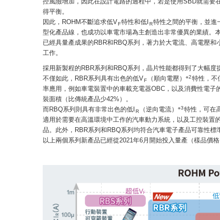
控風險增加，因此在設計電路的過程中，若是使用SBD就需要
得平衡。
因此，ROHM不斷追求低V
特性和低I
特性之間的平衡，並進一
F
R
型化產品線，也成功以車電市場為主創造出非常優異的業績。本
已經具量產成果的RBR和RBQ系列，著力於大電流、高電壓
工作。
採用新製程的RBR系列和RBQ系列，晶片性能都得到了大幅度
※2
不僅如此，RBR系列具有出色的低V
（順向電壓）
特性，不
F
率應用，例如車電裝置中的車載充電器OBC，以及消費性電子
裝面積（比傳統產品少42%）。
※3
而RBQ系列則具有非常出色的低I
（逆向電流）
特性，可在
R
適用於需要在高溫環境中工作的汽車動力系統，以及工控裝置的高
品。此外，RBR系列和RBQ系列均符合汽車電子產品可靠性標準A
以上兩個系列新產品已經從2021年6月開始投入量產（樣品價格