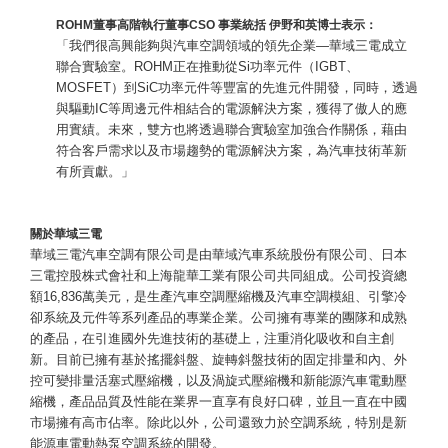
ROHM董事高階執行董事CSO 事業統括 伊野和英博士表示：
「我們很高興能夠與汽車空調領域的領先企業—華域三電成立
聯合實驗室。ROHM正在推動從Si功率元件（IGBT、
MOSFET）到SiC功率元件等豐富的先進元件開發，同時，透過
與驅動IC等周邊元件相結合的電源解決方案，獲得了傲人的應
用實績。未來，雙方也將透過聯合實驗室加強合作關係，藉由
符合客戶需求以及市場趨勢的電源解決方案，為汽車技術革新
有所貢獻。」
關於華域三電
華域三電汽車空調有限公司是由華域汽車系統股份有限公司、日本
三電控股株式會社和上海龍華工業有限公司共同組成。公司投資總
額16,836萬美元，是生產汽車空調壓縮機及汽車空調模組、引擎冷
卻系統及元件等系列產品的專業企業。公司擁有專業的團隊和成熟
的產品，在引進國外先進技術的基礎上，注重消化吸收和自主創
新。目前已擁有基於搖擺斜盤、旋轉斜盤技術的固定排量和內、外
控可變排量活塞式壓縮機，以及渦旋式壓縮機和新能源汽車電動壓
縮機，產品品質及性能在業界一直享有良好口碑，並且一直在中國
市場擁有高市佔率。除此以外，公司還致力於空調系統，特別是新
能源車電動熱泵空調系統的開發。