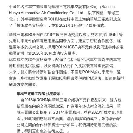
中國知名汽車空調製造商華域三電汽車空調有限公司（Sanden
Huayu Automotive Air-Conditioning Co., Ltd.，以下簡稱「華域三
電」）與半導體製造商ROHM在位於中國上海的華域三電總部成立
了「技術聯合實驗室」，並於2021年1月舉行了啟用儀式。
華域三電和ROHM自2018年展開技術交流以來，雙方在採用IGBT等
先進功率元件的車電應用產品開發方面，建立了密切合作關係。經
過兩年多的技術交流，採用ROHM IGBT功率元件以及周邊零件的電
動壓縮機已於2020年10月成功投入量產。
此次成立的聯合實驗室中，配備了包括可評估汽車空調為主的車電
應用相關測試設備，以及能夠評估元件的測試裝置等重要設備。
未來，雙方將會持續加強合作關係，不僅是ROHM的功率元件，還
會進一步推動針對匯集了驅動IC和周邊零件的IPM評估，加速創新型
解決方案的開發。
華域三電總工程師 姚奕表示：
「自2018年ROHM向華域三電介紹功率元件產品以來，雙方包
括高層在內的交流不斷加深。作為兩年多技術交流的成果，華
域三電開發出採用了IGBT的車電應用，並在2020年成功實現量
產，對此我們感到非常高興。聯合實驗室的成立，象徵著兩家
公司之間的合作關係將進一步加深，我們期待透過完善的設
備，得到更出色的技術支援。」