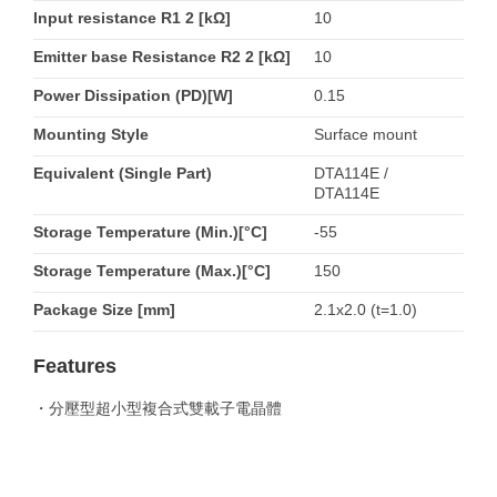
Input resistance R1 2 [kΩ]
10
Emitter base Resistance R2 2 [kΩ]
10
Power Dissipation (PD)[W]
0.15
Mounting Style
Surface mount
Equivalent (Single Part)
DTA114E /
DTA114E
Storage Temperature (Min.)[°C]
-55
Storage Temperature (Max.)[°C]
150
Package Size [mm]
2.1x2.0 (t=1.0)
Features
・分壓型超小型複合式雙載子電晶體