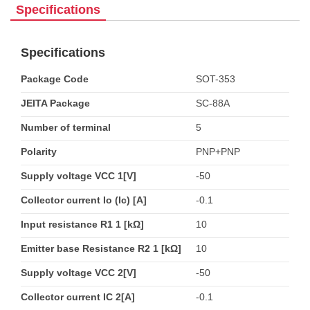
Specifications
Specifications
Package Code
SOT-353
JEITA Package
SC-88A
Number of terminal
5
Polarity
PNP+PNP
Supply voltage VCC 1[V]
-50
Collector current Io (Ic) [A]
-0.1
Input resistance R1 1 [kΩ]
10
Emitter base Resistance R2 1 [kΩ]
10
Supply voltage VCC 2[V]
-50
Collector current IC 2[A]
-0.1