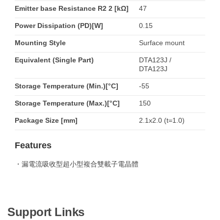
Emitter base Resistance R2 2 [kΩ]
47
Power Dissipation (PD)[W]
0.15
Mounting Style
Surface mount
Equivalent (Single Part)
DTA123J /
DTA123J
Storage Temperature (Min.)[°C]
-55
Storage Temperature (Max.)[°C]
150
Package Size [mm]
2.1x2.0 (t=1.0)
Features
・漏電流吸收型超小型複合雙載子電晶體
Support Links