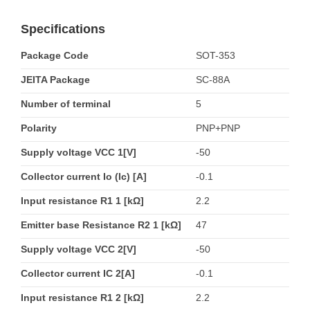
Specifications
Package Code
SOT-353
JEITA Package
SC-88A
Number of terminal
5
Polarity
PNP+PNP
Supply voltage VCC 1[V]
-50
Collector current Io (Ic) [A]
-0.1
Input resistance R1 1 [kΩ]
2.2
Emitter base Resistance R2 1 [kΩ]
47
Supply voltage VCC 2[V]
-50
Collector current IC 2[A]
-0.1
Input resistance R1 2 [kΩ]
2.2