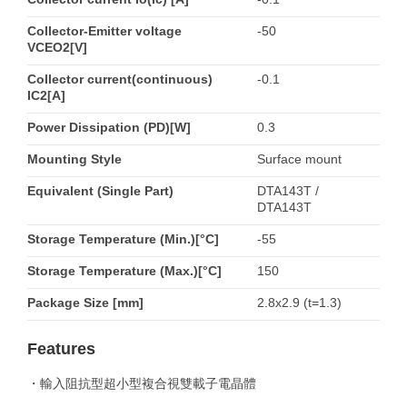
Collector-Emitter voltage
-50
VCEO2[V]
Collector current(continuous)
-0.1
IC2[A]
Power Dissipation (PD)[W]
0.3
Mounting Style
Surface mount
Equivalent (Single Part)
DTA143T /
DTA143T
Storage Temperature (Min.)[°C]
-55
Storage Temperature (Max.)[°C]
150
Package Size [mm]
2.8x2.9 (t=1.3)
Features
・輸入阻抗型超小型複合視雙載子電晶體