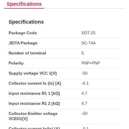
Specifications
Specifications
Package Code
SOT-25
JEITA Package
SC-74A
Number of terminal
5
Polarity
PNP+PNP
Supply voltage VCC 1[V]
-50
Collector current Io (Ic) [A]
-0.1
Input resistance R1 1 [kΩ]
4.7
Input resistance R1 2 [kΩ]
4.7
Collector-Emitter voltage
-50
VCEO1[V]
Collector current Io(Ic) [A]
-0.1