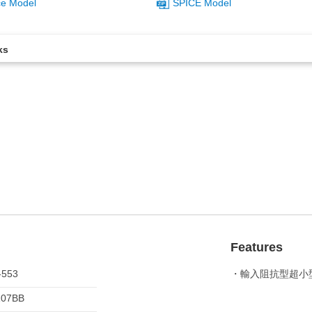
ce Model
SPICE Model
ks
。
Features
-553
・輸入阻抗型超小
107BB