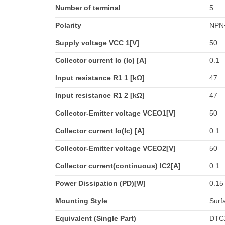
Number of terminal
5
Polarity
NPN
Supply voltage VCC 1[V]
50
Collector current Io (Ic) [A]
0.1
Input resistance R1 1 [kΩ]
47
Input resistance R1 2 [kΩ]
47
Collector-Emitter voltage VCEO1[V]
50
Collector current Io(Ic) [A]
0.1
Collector-Emitter voltage VCEO2[V]
50
Collector current(continuous) IC2[A]
0.1
Power Dissipation (PD)[W]
0.15
Mounting Style
Surf
Equivalent (Single Part)
DTC