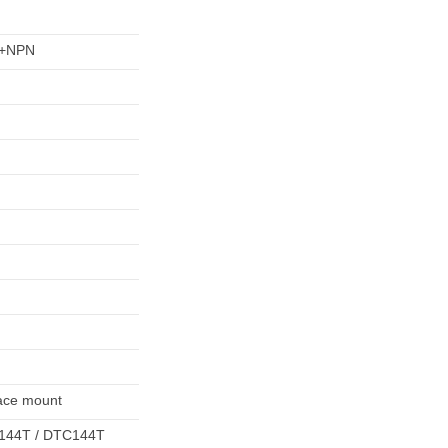
+NPN
ace mount
144T / DTC144T