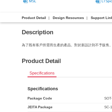
MSL
LTSpi
Product Detail
Design Resources
Support Lin
Description
為了既有客戶所需而生產的產品。對於新設計則不予販售
Product Detail
Specifications
Specifications
Package Code
SOT
JEITA Package
SC-