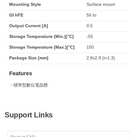
Mounting Style
Surface mount
GI hFE
56 to
Output Current [A]
0.5
Storage Temperature (Min.)[°C]
-55
Storage Temperature (Max.)[°C]
150
Package Size [mm]
2.8x2.9 (t=1.3)
Features
・標準型數位電晶體
Support Links