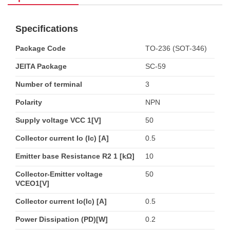
Specifications
Package Code
TO-236 (SOT-346)
JEITA Package
SC-59
Number of terminal
3
Polarity
NPN
Supply voltage VCC 1[V]
50
Collector current Io (Ic) [A]
0.5
Emitter base Resistance R2 1 [kΩ]
10
Collector-Emitter voltage
50
VCEO1[V]
Collector current Io(Ic) [A]
0.5
Power Dissipation (PD)[W]
0.2