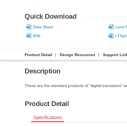
Quick Download
Data Sheet
Land P
MSL
LTSpi
Product Detail
Design Resources
Support Lin
Description
These are the standard products of "digital transistors" 
Product Detail
Specifications