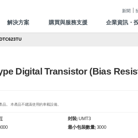
新聞
解決方案
購買與服務支援
企業資訊・
DTC623TU
e Digital Transistor (Bias Resis
的產品。 本產品不建議使用的車載設備。
買
封裝
UMT3
|
3000
最小包裝數量
3000
|