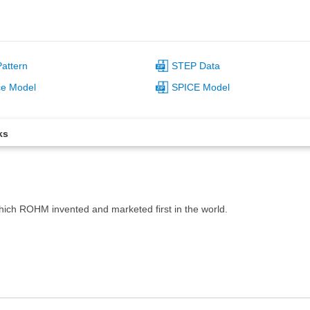
attern
STEP Data
ce Model
SPICE Model
ks
which ROHM invented and marketed first in the world.