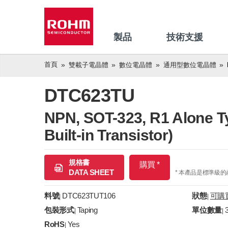
製品
技術支援
首頁
雙載子電晶體
數位電晶體
通用型數位電晶體
DTC623TU
NPN, SOT-323, R1 Alone Typ
Built-in Transistor)
規格書
購買 *
DATA SHEET
* 本產品是標準級
料號
DTC623TUT106
狀態
可購
|
|
包裝形式
Taping
單位數量
|
|
RoHS
Yes
|