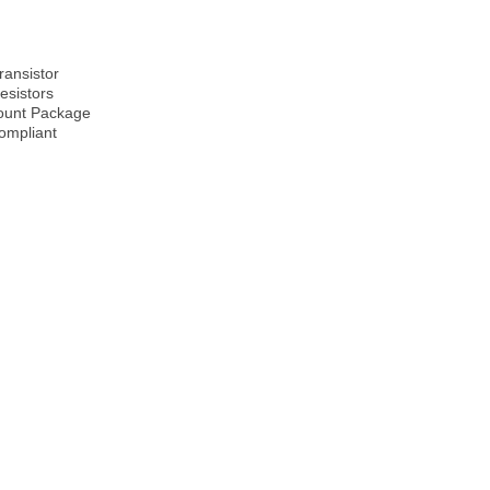
transistor
Resistors
Mount Package
ompliant