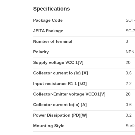
Specifications
Package Code
SOT
JEITA Package
SC-
Number of terminal
3
Polarity
NPN
Supply voltage VCC 1[V]
20
Collector current Io (Ic) [A]
0.6
Input resistance R1 1 [kΩ]
2.2
Collector-Emitter voltage VCEO1[V]
20
Collector current Io(Ic) [A]
0.6
Power Dissipation (PD)[W]
0.2
Mounting Style
Surf