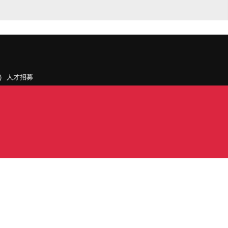
人才招募
聯絡我們
據點和旗下公司