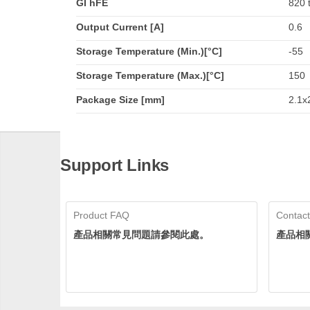
GI hFE
820 
Output Current [A]
0.6
Storage Temperature (Min.)[°C]
-55
Storage Temperature (Max.)[°C]
150
Package Size [mm]
2.1x2
Support Links
Product FAQ
Contact
產品相關常見問題請參閱此處。
產品相