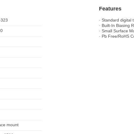
Features
-323
· Standard digital 
· Built-In Biasing 
70
· Small Surface 
· Pb Free/RoHS C
ace mount