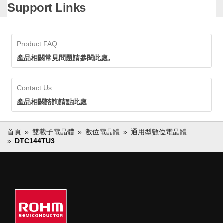
Support Links
經超過600億個，擁有領先業
ROHM的小訊號Discrete元件長銷
界的供貨實績。ROHM透過確
產品，在市場上得到長期且廣泛的
保穩定的生產和供應，即使在
應用，累計出貨量已經超過600億
生命週期長的應用中也可以放
個，擁有領先業界的供貨實績。
Product FAQ
心採用。
ROHM透過確保穩定的生產和供
應，即使在生命週期長的應用中也
產品相關常見問題請參閱此處。
可以放心採用。
Contact Us
產品相關諮詢請點此處
首頁
雙載子電晶體
數位電晶體
通用型數位電晶體
DTC144TU3