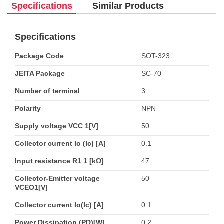
Specifications
Similar Products
Specifications
Package Code
SOT-323
JEITA Package
SC-70
Number of terminal
3
Polarity
NPN
Supply voltage VCC 1[V]
50
Collector current Io (Ic) [A]
0.1
Input resistance R1 1 [kΩ]
47
Collector-Emitter voltage
50
VCEO1[V]
Collector current Io(Ic) [A]
0.1
Power Dissipation (PD)[W]
0.2