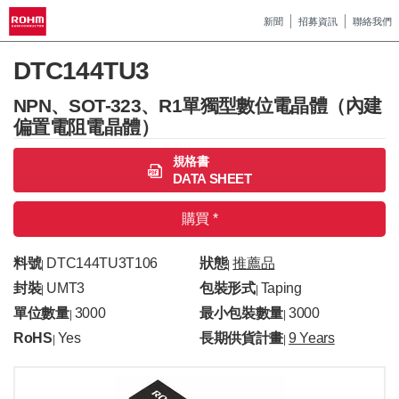
新聞
招募資訊
聯絡我們
DTC144TU3
NPN、SOT-323、R1單獨型數位電晶體（內建
偏置電阻電晶體）
規格書
DATA SHEET
購買 *
料號
DTC144TU3T106
狀態
推薦品
|
|
封裝
UMT3
包裝形式
Taping
|
|
單位數量
3000
最小包裝數量
3000
|
|
RoHS
Yes
長期供貨計畫
9 Years
|
|