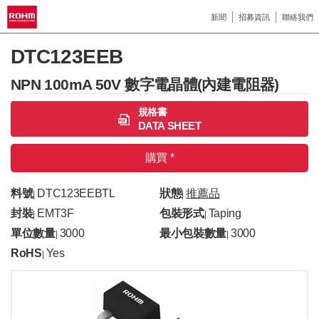
新聞
招募資訊
聯絡我們
DTC123EEB
NPN 100mA 50V 數字電晶體(內建電阻器)
規格書
DATA SHEET
購買 *
料號
DTC123EEBTL
狀態
推薦品
|
|
封裝
EMT3F
包裝形式
Taping
|
|
單位數量
3000
最小包裝數量
3000
|
|
RoHS
Yes
|