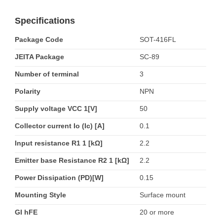
Specifications
Package Code
SOT-416FL
JEITA Package
SC-89
Number of terminal
3
Polarity
NPN
Supply voltage VCC 1[V]
50
Collector current Io (Ic) [A]
0.1
Input resistance R1 1 [kΩ]
2.2
Emitter base Resistance R2 1 [kΩ]
2.2
Power Dissipation (PD)[W]
0.15
Mounting Style
Surface mount
GI hFE
20 or more