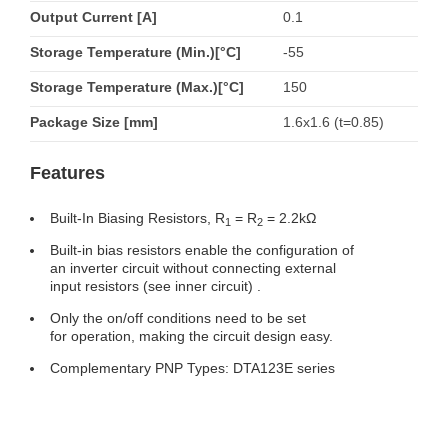
Output Current [A]
0.1
Storage Temperature (Min.)[°C]
-55
Storage Temperature (Max.)[°C]
150
Package Size [mm]
1.6x1.6 (t=0.85)
Features
Built-In Biasing Resistors, R
= R
= 2.2kΩ
1
2
Built-in bias resistors enable the configuration of
an inverter circuit without connecting external
input resistors (see inner circuit) .
Only the on/off conditions need to be set
for operation, making the circuit design easy.
Complementary PNP Types: DTA123E series