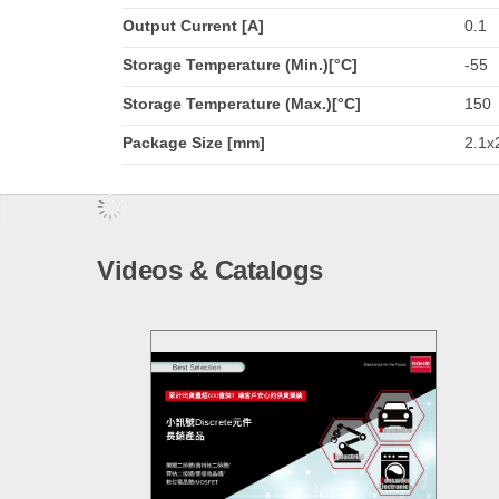
Output Current [A]
0.1
Storage Temperature (Min.)[°C]
-55
Storage Temperature (Max.)[°C]
150
Package Size [mm]
2.1x2
Videos & Catalogs