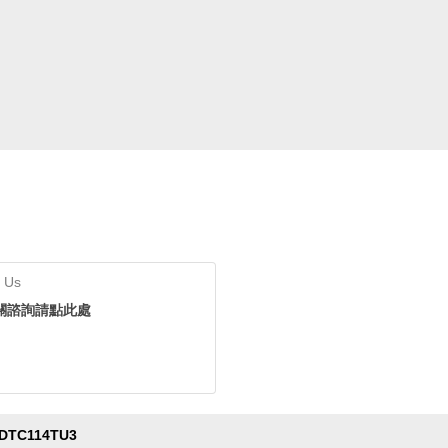
 Us
關諮詢請點此處
DTC114TU3