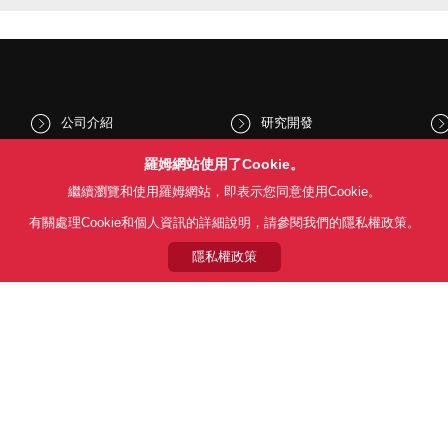
公司介紹
研究開發
股東和投資人資訊
文化與社會
羅姆網站使用了Cookie。
繼續瀏覽和使用羅姆網站，即表示您同意使用Cookie。
新聞
Sustainability
有關處理Cookie和個人資訊的詳細說明，請參閱我們的隱私權政策。
隱私權政策
Follow Us
用條款
利用目的
隱私權政策
網站地圖
關於本公司產品銷售之標準條款(