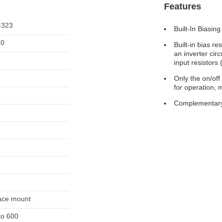
Features
-323
Built-In Biasing
70
Built-in bias re
an inverter cir
input resistors 
Only the on/off
for operation, 
Complementary
ace mount
to 600