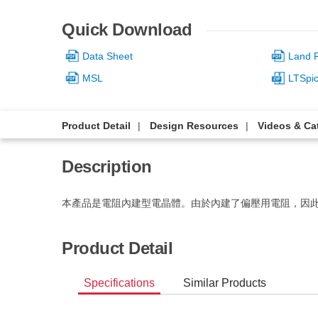
Quick Download
Data Sheet
Land P
MSL
LTSpi
Product Detail
Design Resources
Videos & Ca
Description
本產品是電阻內建型電晶體。由於內建了偏壓用電阻，因
Product Detail
Specifications
Similar Products