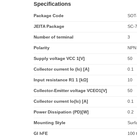
Specifications
Package Code
SOT
JEITA Package
SC-
Number of terminal
3
Polarity
NPN
Supply voltage VCC 1[V]
50
Collector current Io (Ic) [A]
0.1
Input resistance R1 1 [kΩ]
10
Collector-Emitter voltage VCEO1[V]
50
Collector current Io(Ic) [A]
0.1
Power Dissipation (PD)[W]
0.2
Mounting Style
Surf
GI hFE
100 