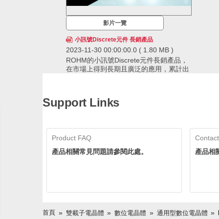
影片一覽
小訊號Discrete元件 長銷產品
2023-11-30 00:00:00.0
( 1.80 MB )
ROHM的小訊號Discrete元件長銷產品，
在市場上得到長期且廣泛的應用，累計出
貨量已經超過600億個，擁有領先業界的
供貨實績。ROHM透過確保穩定的生產和
ROHM的小訊號Discrete元件長銷產品，在市場
供應，即使在生命週期長的應用中也可以
上得到長期且廣泛的應用，累計出貨量已經超過
Support Links
放心採用。
600億個，擁有領先業界的供貨實績。ROHM透
過確保穩定的生產和供應，即使在生命週期長的
應用中也可以放心採用。
Product FAQ
Contact
產品相關常見問題請參閱此處。
產品相
首頁
雙載子電晶體
數位電晶體
通用型數位電晶體