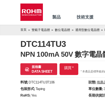
製品
技術支援
首頁
雙載子電晶體
數位電晶體
通用型數位電晶體
DTC114TU3
NPN 100mA 50V 數
規格書
購買 *
DATA SHEET
* 本產品是標準級
料號
DTC114TU3T106
狀態
推薦
|
|
包裝形式
Taping
單位數量
|
|
RoHS
Yes
長期供貨
|