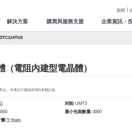
新聞
解決方案
購買與服務支援
企業資訊・
DTC114TU3
字電晶體（電阻內建型電晶體）
的產品。 本產品不建議使用的車載設備。
品
封裝
UMT3
|
3000
最小包裝數量
3000
|
計畫
9 Years
|