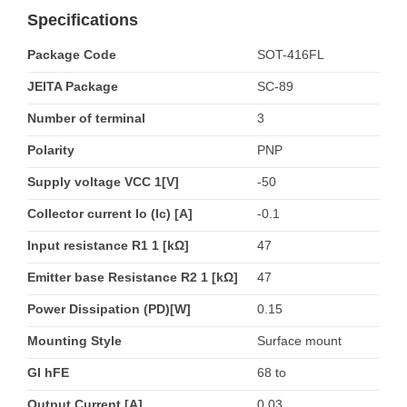
Specifications
Package Code
SOT-416FL
JEITA Package
SC-89
Number of terminal
3
Polarity
PNP
Supply voltage VCC 1[V]
-50
Collector current Io (Ic) [A]
-0.1
Input resistance R1 1 [kΩ]
47
Emitter base Resistance R2 1 [kΩ]
47
Power Dissipation (PD)[W]
0.15
Mounting Style
Surface mount
GI hFE
68 to
Output Current [A]
0.03