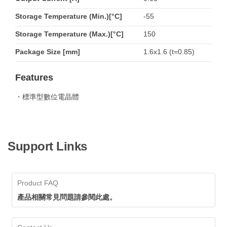
Storage Temperature (Min.)[°C]
-55
Storage Temperature (Max.)[°C]
150
Package Size [mm]
1.6x1.6 (t=0.85)
Features
・標準型數位電晶體
Support Links
Product FAQ
產品相關常見問題請參閱此處。