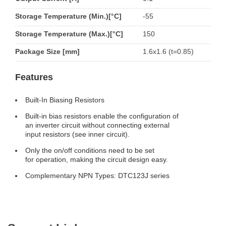
Storage Temperature (Min.)[°C]
-55
Storage Temperature (Max.)[°C]
150
Package Size [mm]
1.6x1.6 (t=0.85)
Features
Built-In Biasing Resistors
Built-in bias resistors enable the configuration of
an inverter circuit without connecting external
input resistors (see inner circuit).
Only the on/off conditions need to be set
for operation, making the circuit design easy.
Complementary NPN Types: DTC123J series