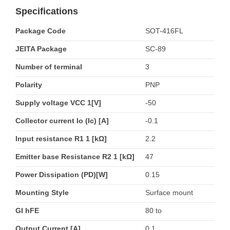
Specifications
Package Code
SOT-416FL
JEITA Package
SC-89
Number of terminal
3
Polarity
PNP
Supply voltage VCC 1[V]
-50
Collector current Io (Ic) [A]
-0.1
Input resistance R1 1 [kΩ]
2.2
Emitter base Resistance R2 1 [kΩ]
47
Power Dissipation (PD)[W]
0.15
Mounting Style
Surface mount
GI hFE
80 to
Output Current [A]
0.1