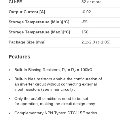
GI hFE
82 or more
Output Current [A]
-0.02
Storage Temperature (Min.)[°C]
-55
Storage Temperature (Max.)[°C]
150
Package Size [mm]
2.1x2.0 (t=1.05)
Features
Built-In Biasing Resistors, R
= R
= 100kΩ
1
2
Built-in bias resistors enable the configuration of
an inverter circuit without connecting external
input resistors (see inner circuit) .
Only the on/off conditions need to be set
for operation, making the circuit design easy.
Complementary NPN Types: DTC115E series