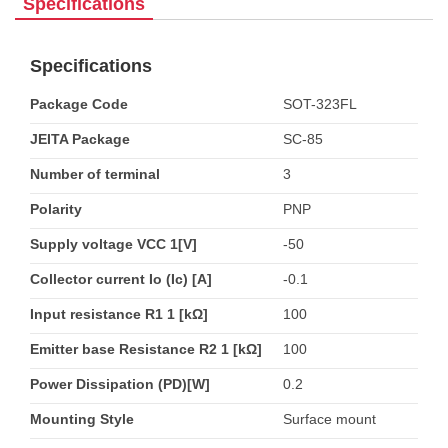
Specifications
Specifications
Package Code
SOT-323FL
JEITA Package
SC-85
Number of terminal
3
Polarity
PNP
Supply voltage VCC 1[V]
-50
Collector current Io (Ic) [A]
-0.1
Input resistance R1 1 [kΩ]
100
Emitter base Resistance R2 1 [kΩ]
100
Power Dissipation (PD)[W]
0.2
Mounting Style
Surface mount