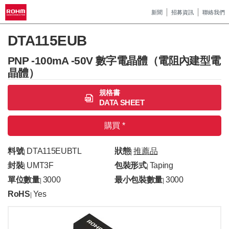
新聞
招募資訊
聯絡我們
DTA115EUB
PNP -100mA -50V 數字電晶體（電阻內建型電
晶體）
規格書
DATA SHEET
購買 *
料號
DTA115EUBTL
狀態
推薦品
|
|
封裝
UMT3F
包裝形式
Taping
|
|
單位數量
3000
最小包裝數量
3000
|
|
RoHS
Yes
|