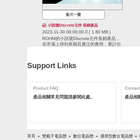
影片一覽
小訊號Discrete元件 長銷產品
2023-11-30 00:00:00.0
( 1.80 MB )
ROHM的小訊號Discrete元件長銷產品，
在市場上得到長期且廣泛的應用，累計出
貨量已經超過600億個，擁有領先業界的
供貨實績。ROHM透過確保穩定的生產和
ROHM的小訊號Discrete元件長銷產品，在市場
供應，即使在生命週期長的應用中也可以
上得到長期且廣泛的應用，累計出貨量已經超過
Support Links
放心採用。
600億個，擁有領先業界的供貨實績。ROHM透
過確保穩定的生產和供應，即使在生命週期長的
應用中也可以放心採用。
Product FAQ
Contact
產品相關常見問題請參閱此處。
產品相
首頁
雙載子電晶體
數位電晶體
通用型數位電晶體