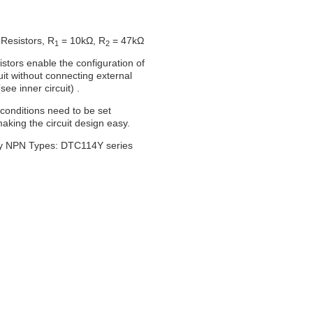
 Resistors, R
= 10kΩ, R
= 47kΩ
1
2
sistors enable the configuration of
cuit without connecting external
(see inner circuit) .
 conditions need to be set
making the circuit design easy.
 NPN Types: DTC114Y series