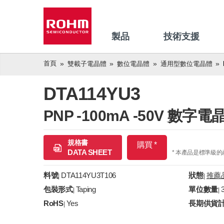
製品
技術支援
首頁
雙載子電晶體
數位電晶體
通用型數位電晶體
DTA114YU3
PNP -100mA -50V 
規格書
購買 *
DATA SHEET
* 本產品是標準級
料號
DTA114YU3T106
狀態
推薦
|
|
包裝形式
Taping
單位數量
|
|
RoHS
Yes
長期供貨
|