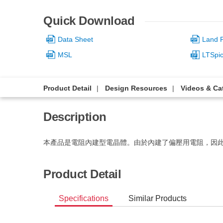
Quick Download
Data Sheet
Land P
MSL
LTSpi
Product Detail
Design Resources
Videos & Ca
Description
本產品是電阻內建型電晶體。由於內建了偏壓用電阻，因
Product Detail
Specifications
Similar Products