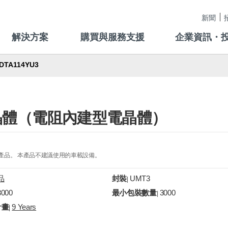
新聞
解決方案
購買與服務支援
企業資訊・
DTA114YU3
數字電晶體（電阻內建型電晶體）
的產品。 本產品不建議使用的車載設備。
品
封裝
UMT3
|
3000
最小包裝數量
3000
|
計畫
9 Years
|