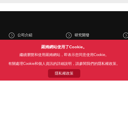
公司介紹
研究開發
股東和投資人資訊
文化與社會
羅姆網站使用了Cookie。
繼續瀏覽和使用羅姆網站，即表示您同意使用Cookie。
新聞
Sustainability
有關處理Cookie和個人資訊的詳細說明，請參閱我們的隱私權政策。
隱私權政策
Follow Us
用條款
利用目的
隱私權政策
網站地圖
關於本公司產品銷售之標準條款(