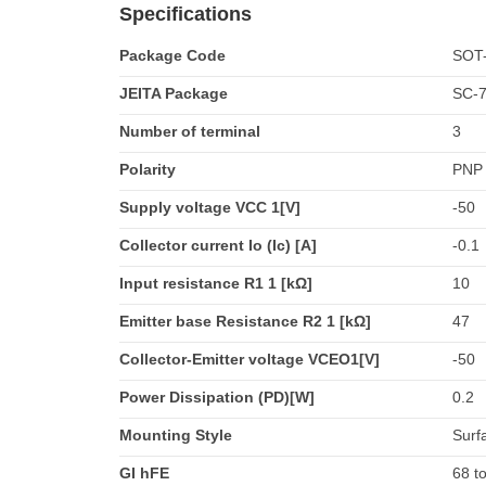
Specifications
Package Code
SOT
JEITA Package
SC-
Number of terminal
3
Polarity
PNP
Supply voltage VCC 1[V]
-50
Collector current Io (Ic) [A]
-0.1
Input resistance R1 1 [kΩ]
10
Emitter base Resistance R2 1 [kΩ]
47
Collector-Emitter voltage VCEO1[V]
-50
Power Dissipation (PD)[W]
0.2
Mounting Style
Surf
GI hFE
68 t