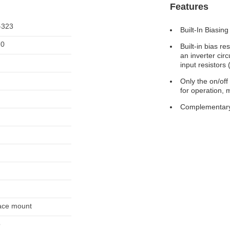
Features
-323
Built-In Biasing
70
Built-in bias re
an inverter cir
input resistors 
Only the on/off
for operation, 
Complementary
ace mount
o