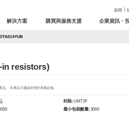
新聞
解決方案
購買與服務支援
企業資訊・
DTA014YUB
-in resistors)
的產品。 本產品不建議使用的車載設備。
品
封裝
UMT3F
|
3000
最小包裝數量
3000
|