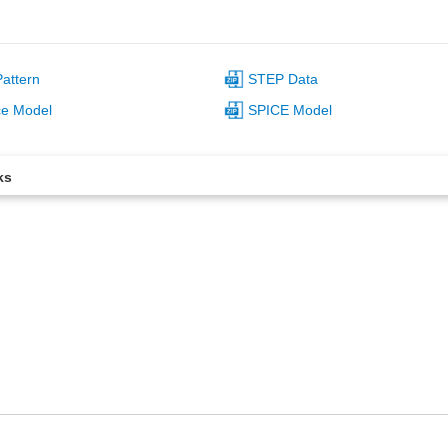
attern
STEP Data
ce Model
SPICE Model
ks