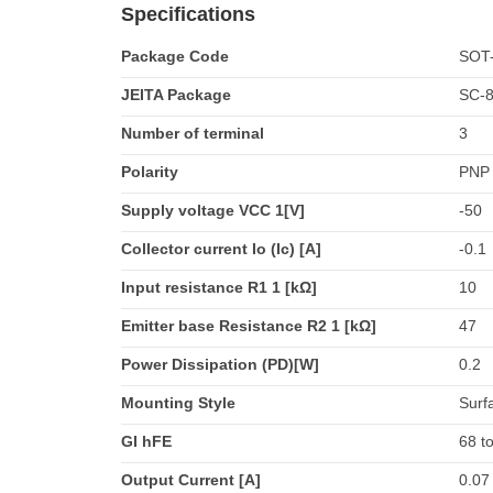
Specifications
Package Code
SOT
JEITA Package
SC-
Number of terminal
3
Polarity
PNP
Supply voltage VCC 1[V]
-50
Collector current Io (Ic) [A]
-0.1
Input resistance R1 1 [kΩ]
10
Emitter base Resistance R2 1 [kΩ]
47
Power Dissipation (PD)[W]
0.2
Mounting Style
Surf
GI hFE
68 t
Output Current [A]
0.07