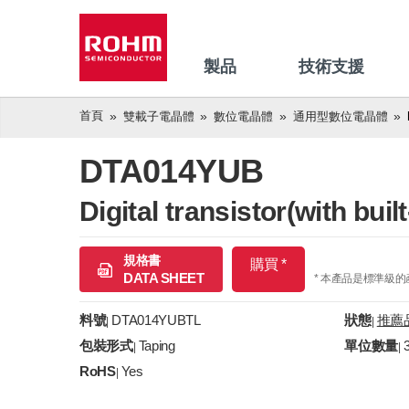
製品
技術支援
首頁
雙載子電晶體
數位電晶體
通用型數位電晶體
DTA014YUB
Digital transistor(with built
規格書
購買 *
DATA SHEET
* 本產品是標準級
料號
DTA014YUBTL
狀態
推薦
|
|
包裝形式
Taping
單位數量
|
|
RoHS
Yes
|