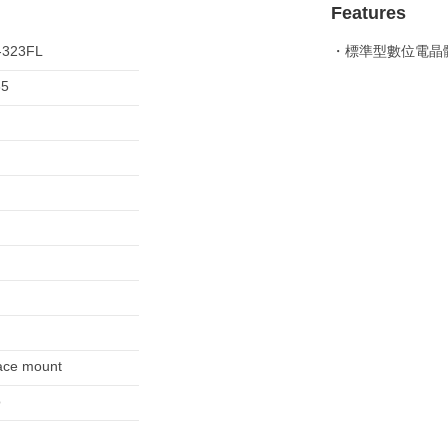
Features
-323FL
・標準型數位電晶
85
ace mount
o