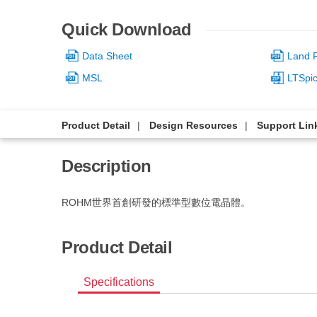
Quick Download
Data Sheet
Land P
MSL
LTSpi
Product Detail
Design Resources
Support Lin
Description
ROHM世界首創研發的標準型數位電晶體。
Product Detail
Specifications