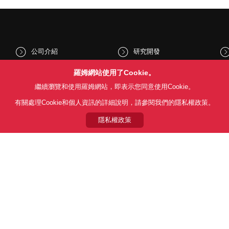
公司介紹
研究開發
股東和投資人資訊
文化與社會
羅姆網站使用了Cookie。
繼續瀏覽和使用羅姆網站，即表示您同意使用Cookie。
新聞
Sustainability
有關處理Cookie和個人資訊的詳細說明，請參閱我們的隱私權政策。
隱私權政策
Follow Us
用條款
利用目的
隱私權政策
網站地圖
關於本公司產品銷售之標準條款(