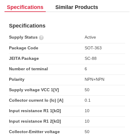
Specifications
Similar Products
Specifications
Supply Status
Active
?
Package Code
SOT-363
JEITA Package
SC-88
Number of terminal
6
Polarity
NPN+NPN
Supply voltage VCC 1[V]
50
Collector current Io (Ic) [A]
0.1
Input resistance R1 1[kΩ]
10
Input resistance R1 2[kΩ]
10
Collector-Emitter voltage
50