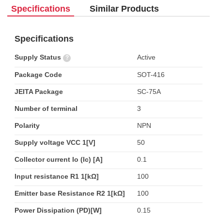
Specifications
Similar Products
Specifications
Supply Status
Active
?
Package Code
SOT-416
JEITA Package
SC-75A
Number of terminal
3
Polarity
NPN
Supply voltage VCC 1[V]
50
Collector current Io (Ic) [A]
0.1
Input resistance R1 1[kΩ]
100
Emitter base Resistance R2 1[kΩ]
100
Power Dissipation (PD)[W]
0.15