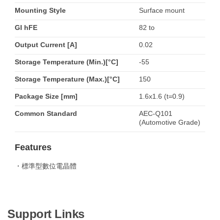
Mounting Style
Surface mount
GI hFE
82 to
Output Current [A]
0.02
Storage Temperature (Min.)[°C]
-55
Storage Temperature (Max.)[°C]
150
Package Size [mm]
1.6x1.6 (t=0.9)
Common Standard
AEC-Q101
(Automotive Grade)
Features
・標準型數位電晶體
Support Links