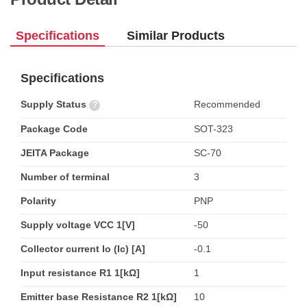
Specifications
Similar Products
Specifications
Supply Status
Recommended
?
Package Code
SOT-323
JEITA Package
SC-70
Number of terminal
3
Polarity
PNP
Supply voltage VCC 1[V]
-50
Collector current Io (Ic) [A]
-0.1
Input resistance R1 1[kΩ]
1
Emitter base Resistance R2 1[kΩ]
10