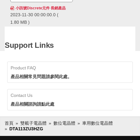
小訊號Discrete元件 長銷產品
2023-11-30 00:00:00.0
(
1.80 MB )
ROHM的小訊號Discrete元件
長銷產品，在市場上得到長期
且廣泛的應用，累計出貨量已
Support Links
經超過600億個，擁有領先業
ROHM的小訊號Discrete元件長銷
界的供貨實績。ROHM透過確
產品，在市場上得到長期且廣泛的
保穩定的生產和供應，即使在
應用，累計出貨量已經超過600億
生命週期長的應用中也可以放
個，擁有領先業界的供貨實績。
Product FAQ
心採用。
ROHM透過確保穩定的生產和供
應，即使在生命週期長的應用中也
產品相關常見問題請參閱此處。
可以放心採用。
Contact Us
產品相關諮詢請點此處
首頁
雙載子電晶體
數位電晶體
車用數位電晶體
DTA113ZU3HZG