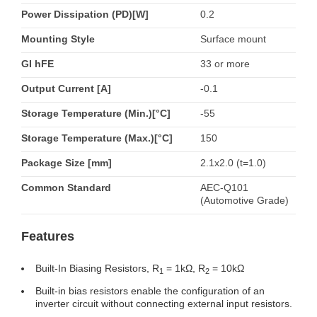
Power Dissipation (PD)[W]
0.2
Mounting Style
Surface mount
GI hFE
33 or more
Output Current [A]
-0.1
Storage Temperature (Min.)[°C]
-55
Storage Temperature (Max.)[°C]
150
Package Size [mm]
2.1x2.0 (t=1.0)
Common Standard
AEC-Q101
(Automotive Grade)
Features
Built-In Biasing Resistors, R
= 1kΩ, R
= 10kΩ
1
2
Built-in bias resistors enable the configuration of an
inverter circuit without connecting external input resistors.