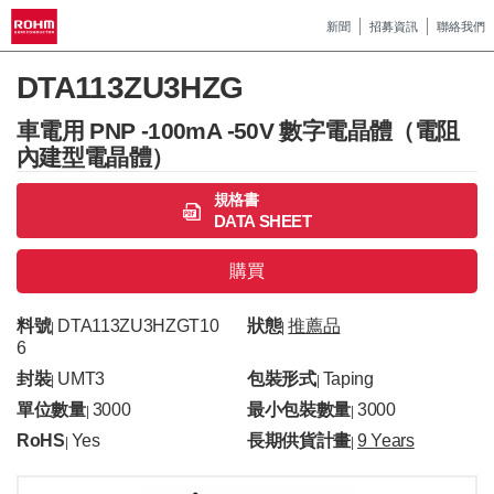
新聞
招募資訊
聯絡我們
DTA113ZU3HZG
車電用 PNP -100mA -50V 數字電晶體（電阻
內建型電晶體）
規格書
DATA SHEET
購買
料號
DTA113ZU3HZGT10
狀態
推薦品
|
|
6
封裝
UMT3
包裝形式
Taping
|
|
單位數量
3000
最小包裝數量
3000
|
|
RoHS
Yes
長期供貨計畫
9 Years
|
|