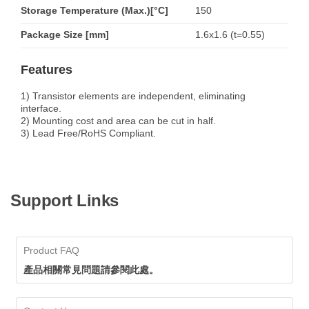
Storage Temperature (Max.)[°C]
150
Package Size [mm]
1.6x1.6 (t=0.55)
Features
1) Transistor elements are independent, eliminating
interface.
2) Mounting cost and area can be cut in half.
3) Lead Free/RoHS Compliant.
Support Links
Product FAQ
產品相關常見問題請參閱此處。