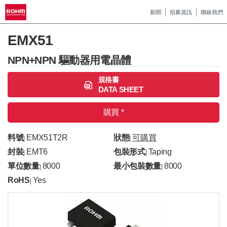
新聞
招募資訊
聯絡我們
EMX51
NPN+NPN 驅動器用電晶體
規格書
DATA SHEET
購買 *
料號
EMX51T2R
狀態
可購買
|
|
封裝
EMT6
包裝形式
Taping
|
|
單位數量
8000
最小包裝數量
8000
|
|
RoHS
Yes
|