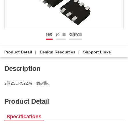
封裝
尺寸圖
引腳配置
Product Detail
Design Resources
Support Links
Description
2個2SCR522為一個封裝。
Product Detail
Specifications