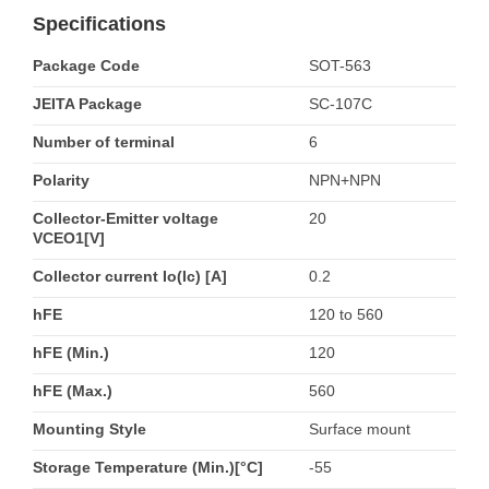
Specifications
Package Code
SOT-563
JEITA Package
SC-107C
Number of terminal
6
Polarity
NPN+NPN
Collector-Emitter voltage
20
VCEO1[V]
Collector current Io(Ic) [A]
0.2
hFE
120 to 560
hFE (Min.)
120
hFE (Max.)
560
Mounting Style
Surface mount
Storage Temperature (Min.)[°C]
-55