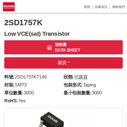
新聞
招募資訊
聯絡我們
2SD1757K
Low VCE(sat) Transistor
規格書
DATA SHEET
購買 *
料號
2SD1757KT146
狀態
可購買
|
|
封裝
SMT3
包裝形式
Taping
|
|
單位數量
3000
最小包裝數量
3000
|
|
RoHS
Yes
|