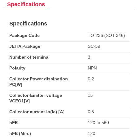
Specifications
Specifications
Package Code
TO-236 (SOT-346)
JEITA Package
SC-59
Number of terminal
3
Polarity
NPN
Collector Power dissipation
0.2
PC[W]
Collector-Emitter voltage
15
VCEO1[V]
Collector current Io(Ic) [A]
0.5
hFE
120 to 560
hFE (Min.)
120