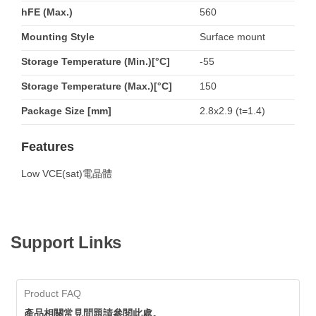
hFE (Max.)
560
Mounting Style
Surface mount
Storage Temperature (Min.)[°C]
-55
Storage Temperature (Max.)[°C]
150
Package Size [mm]
2.8x2.9 (t=1.4)
Features
Low VCE(sat)電晶體
Support Links
Product FAQ
產品相關常見問題請參閱此處。