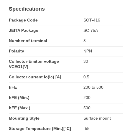
Specifications
Package Code
SOT-416
JEITA Package
SC-75A
Number of terminal
3
Polarity
NPN
Collector-Emitter voltage
30
VCEO1[V]
Collector current Io(Ic) [A]
0.5
hFE
200 to 500
hFE (Min.)
200
hFE (Max.)
500
Mounting Style
Surface mount
Storage Temperature (Min.)[°C]
-55