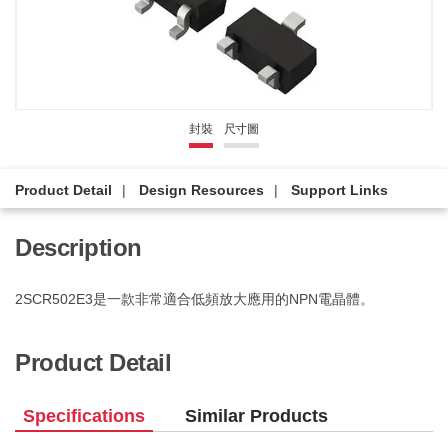
封裝
尺寸圖
Product Detail
Design Resources
Support Links
Description
2SCR502E3是一款非常適合低頻放大應用的NPN電晶體。
Product Detail
Specifications
Similar Products