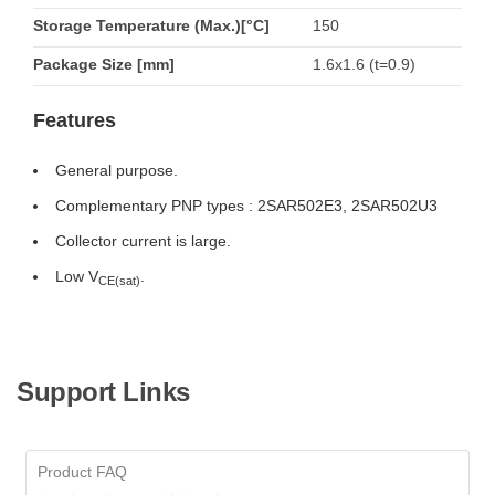
Storage Temperature (Max.)[°C]
150
Package Size [mm]
1.6x1.6 (t=0.9)
Features
General purpose.
Complementary PNP types : 2SAR502E3, 2SAR502U3
Collector current is large.
Low V
.
CE(sat)
Support Links
Product FAQ