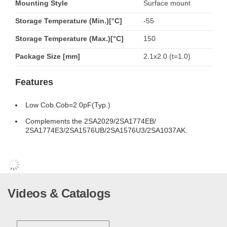
Mounting Style
Surface mount
Storage Temperature (Min.)[°C]
-55
Storage Temperature (Max.)[°C]
150
Package Size [mm]
2.1x2.0 (t=1.0)
Features
Low Cob.Cob=2.0pF(Typ.)
Complements the 2SA2029/2SA1774EB/
2SA1774E3/2SA1576UB/2SA1576U3/2SA1037AK.
Videos & Catalogs