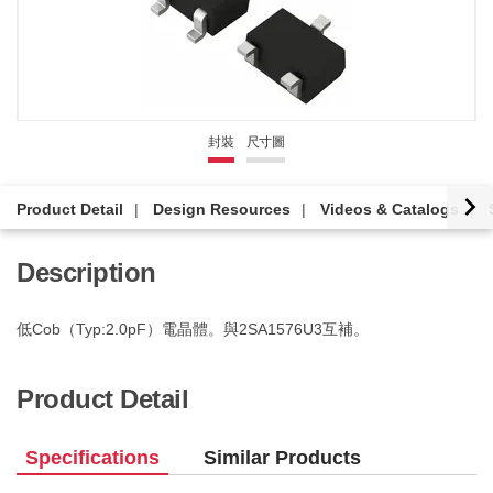
封裝
尺寸圖
Product Detail
Design Resources
Videos & Catalogs
Description
低Cob（Typ:2.0pF）電晶體。與2SA1576U3互補。
Product Detail
Specifications
Similar Products