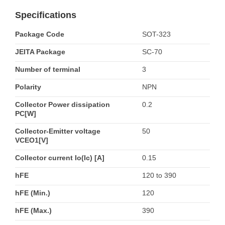
Specifications
Package Code
SOT-323
JEITA Package
SC-70
Number of terminal
3
Polarity
NPN
Collector Power dissipation
0.2
PC[W]
Collector-Emitter voltage
50
VCEO1[V]
Collector current Io(Ic) [A]
0.15
hFE
120 to 390
hFE (Min.)
120
hFE (Max.)
390