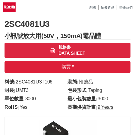
新聞
招募資訊
聯絡我們
2SC4081U3
小訊號放大用(50V，150mA)電晶體
規格書
DATA SHEET
購買 *
料號
2SC4081U3T106
狀態
推薦品
|
|
封裝
UMT3
包裝形式
Taping
|
|
單位數量
3000
最小包裝數量
3000
|
|
RoHS
Yes
長期供貨計畫
9 Years
|
|