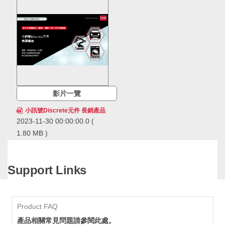
影片一覽
小訊號Discrete元件 長銷產品
2023-11-30 00:00:00.0
(
1.80 MB )
ROHM的小訊號Discrete元件
長銷產品，在市場上得到長期
且廣泛的應用，累計出貨量已
Support Links
經超過600億個，擁有領先業
ROHM的小訊號Discrete元件長銷
界的供貨實績。ROHM透過確
產品，在市場上得到長期且廣泛的
保穩定的生產和供應，即使在
應用，累計出貨量已經超過600億
生命週期長的應用中也可以放
個，擁有領先業界的供貨實績。
Product FAQ
心採用。
ROHM透過確保穩定的生產和供
應，即使在生命週期長的應用中也
產品相關常見問題請參閱此處。