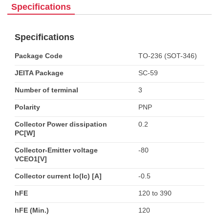
Specifications
Specifications
Package Code
TO-236 (SOT-346)
JEITA Package
SC-59
Number of terminal
3
Polarity
PNP
Collector Power dissipation
0.2
PC[W]
Collector-Emitter voltage
-80
VCEO1[V]
Collector current Io(Ic) [A]
-0.5
hFE
120 to 390
hFE (Min.)
120