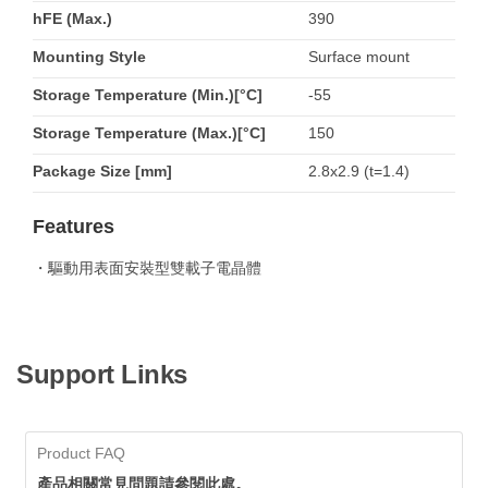
hFE (Max.)
390
Mounting Style
Surface mount
Storage Temperature (Min.)[°C]
-55
Storage Temperature (Max.)[°C]
150
Package Size [mm]
2.8x2.9 (t=1.4)
Features
・驅動用表面安裝型雙載子電晶體
Support Links
Product FAQ
產品相關常見問題請參閱此處。