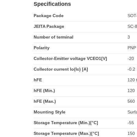
Specifications
Package Code
SOT
JEITA Package
SC-
Number of terminal
3
Polarity
PNP
Collector-Emitter voltage VCEO1[V]
-20
Collector current Io(Ic) [A]
-0.2
hFE
120 
hFE (Min.)
120
hFE (Max.)
560
Mounting Style
Surf
Storage Temperature (Min.)[°C]
-55
Storage Temperature (Max.)[°C]
150