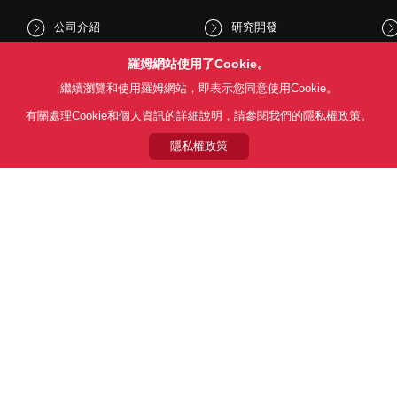
公司介紹
研究開發
股東和投資人資訊
文化與社會
羅姆網站使用了Cookie。
繼續瀏覽和使用羅姆網站，即表示您同意使用Cookie。
新聞
Sustainability
有關處理Cookie和個人資訊的詳細說明，請參閱我們的隱私權政策。
隱私權政策
Follow Us
用條款
利用目的
隱私權政策
網站地圖
關於本公司產品銷售之標準條款(
© 1997 - 2026 ROHM CO., LTD. ALL RIGHTS RESERVED.