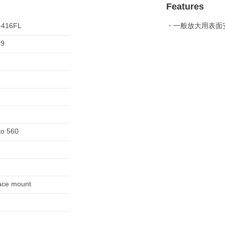
Features
-416FL
・一般放大用表面
89
to 560
ace mount