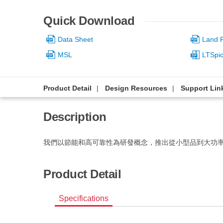
Quick Download
Data Sheet
Land P
MSL
LTSpi
Product Detail
Design Resources
Support Lin
Description
我們以節能和高可靠性為研發概念，推出從小型品到大功
Product Detail
Specifications