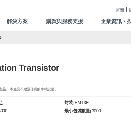
新聞
解決方案
購買與服務支援
企業資訊・
B
tion Transistor
的產品。 本產品不建議使用的車載設備。
品
封裝
EMT3F
|
3000
最小包裝數量
3000
|