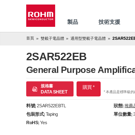
製品
技術支援
首頁
2SAR522E
雙載子電晶體
通用型雙載子電晶體
2SAR522EB
General Purpose Amplifica
規格書
購買 *
DATA SHEET
* 本產品是標準級
料號
2SAR522EBTL
狀態
推薦
|
|
包裝形式
Taping
單位數量
|
|
RoHS
Yes
|