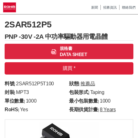
新聞
招募資訊
聯絡我們
2SAR512P5
PNP -30V -2A 中功率驅動器用電晶體
規格書
DATA SHEET
購買 *
料號
2SAR512P5T100
狀態
推薦品
|
|
封裝
MPT3
包裝形式
Taping
|
|
單位數量
1000
最小包裝數量
1000
|
|
RoHS
Yes
長期供貨計畫
8 Years
|
|