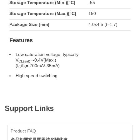
Storage Temperature (Min.)[°C]
-55
Storage Temperature (Max.)[°C]
150
Package Size [mm]
4.0x4.5 (t=1.7)
Features
Low saturation voltage, typically
V
=-0.4V(Max.)
CE(sat)
(I
/I
=-700mA/-35mA)
C
B
High speed switching
Support Links
Product FAQ
產品相關常見問題請參閱此處。