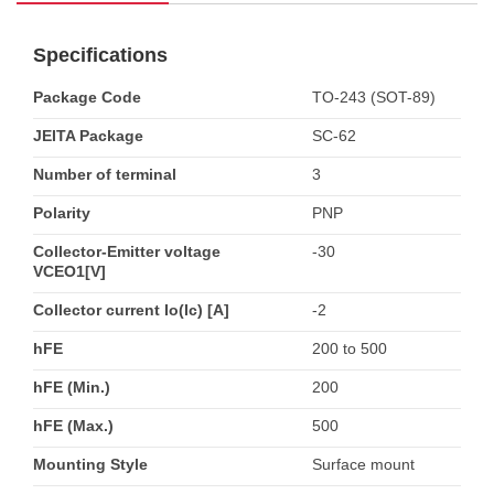
Specifications
Package Code
TO-243 (SOT-89)
JEITA Package
SC-62
Number of terminal
3
Polarity
PNP
Collector-Emitter voltage
-30
VCEO1[V]
Collector current Io(Ic) [A]
-2
hFE
200 to 500
hFE (Min.)
200
hFE (Max.)
500
Mounting Style
Surface mount