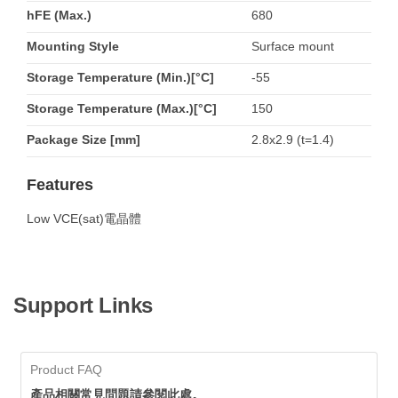
hFE (Max.)
680
Mounting Style
Surface mount
Storage Temperature (Min.)[°C]
-55
Storage Temperature (Max.)[°C]
150
Package Size [mm]
2.8x2.9 (t=1.4)
Features
Low VCE(sat)電晶體
Support Links
Product FAQ
產品相關常見問題請參閱此處。