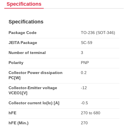
Specifications
Specifications
Package Code
TO-236 (SOT-346)
JEITA Package
SC-59
Number of terminal
3
Polarity
PNP
Collector Power dissipation
0.2
PC[W]
Collector-Emitter voltage
-12
VCEO1[V]
Collector current Io(Ic) [A]
-0.5
hFE
270 to 680
hFE (Min.)
270