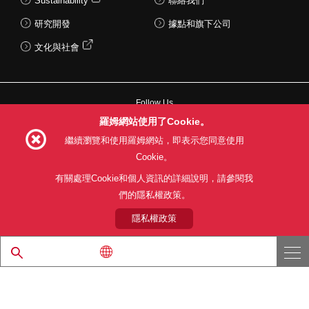
Sustainability
聯絡我們
研究開發
據點和旗下公司
文化與社會
Follow Us
羅姆網站使用了Cookie。
繼續瀏覽和使用羅姆網站，即表示您同意使用
Cookie。
網站使用條款
利用目的
隱私權政策
網站地圖
有關處理Cookie和個人資訊的詳細說明，請參閱我
關於本公司產品銷售之標準條款(PDF)
們的隱私權政策。
隱私權政策
© 1997 - 2026 ROHM CO., LTD. ALL RIGHTS RESERVED.