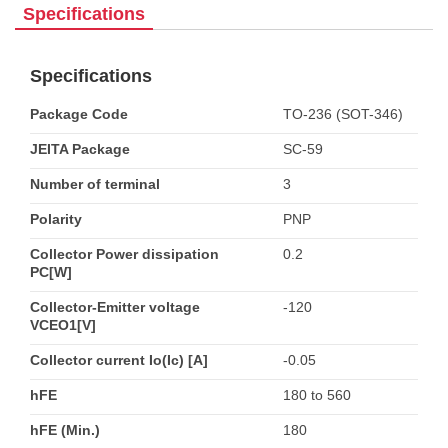
Specifications
Specifications
Package Code
TO-236 (SOT-346)
JEITA Package
SC-59
Number of terminal
3
Polarity
PNP
Collector Power dissipation
0.2
PC[W]
Collector-Emitter voltage
-120
VCEO1[V]
Collector current Io(Ic) [A]
-0.05
hFE
180 to 560
hFE (Min.)
180