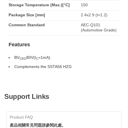
Storage Temperature (Max.)[°C]
150
Package Size [mm]
2.4x2.9 (t=1.2)
Common Standard
AEC-Q101
(Automotive Grade)
Features
BV
80V(I
=1mA)
CEO
C
Complements the SSTA56 HZG
Support Links
Product FAQ
產品相關常見問題請參閱此處。