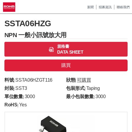
新聞
招募資訊
聯絡我們
SSTA06HZG
NPN 一般小訊號放大用
規格書
DATA SHEET
購買
料號
SSTA06HZGT116
狀態
可購買
|
|
封裝
SST3
包裝形式
Taping
|
|
單位數量
3000
最小包裝數量
3000
|
|
RoHS
Yes
|