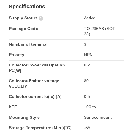
Specifications
Supply Status
Active
?
Package Code
TO-236AB (SOT-
23)
Number of terminal
3
Polarity
NPN
Collector Power dissipation
0.2
PC[W]
Collector-Emitter voltage
80
VCEO1[V]
Collector current Io(Ic) [A]
0.5
hFE
100 to
Mounting Style
Surface mount
Storage Temperature (Min.)[°C]
-55