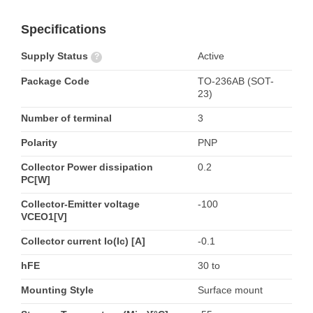
Specifications
Supply Status
Active
?
Package Code
TO-236AB (SOT-
23)
Number of terminal
3
Polarity
PNP
Collector Power dissipation
0.2
PC[W]
Collector-Emitter voltage
-100
VCEO1[V]
Collector current Io(Ic) [A]
-0.1
hFE
30 to
Mounting Style
Surface mount