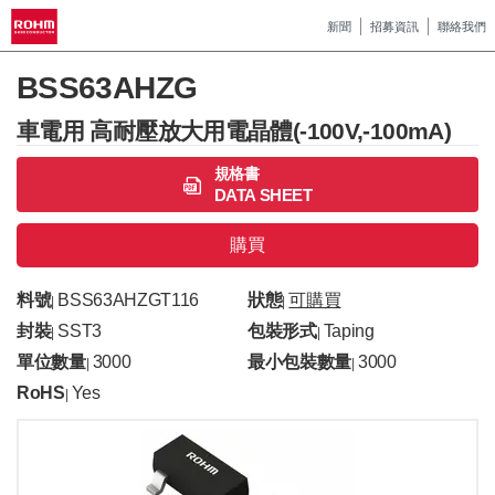
新聞
招募資訊
聯絡我們
BSS63AHZG
車電用 高耐壓放大用電晶體(-100V,-100mA)
規格書
DATA SHEET
購買
料號
BSS63AHZGT116
狀態
可購買
|
|
封裝
SST3
包裝形式
Taping
|
|
單位數量
3000
最小包裝數量
3000
|
|
RoHS
Yes
|