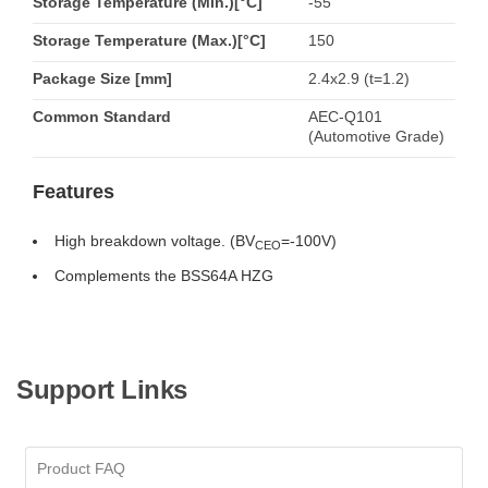
Storage Temperature (Min.)[°C]
-55
Storage Temperature (Max.)[°C]
150
Package Size [mm]
2.4x2.9 (t=1.2)
Common Standard
AEC-Q101
(Automotive Grade)
Features
High breakdown voltage. (BV
=-100V)
CEO
Complements the BSS64A HZG
Support Links
Product FAQ