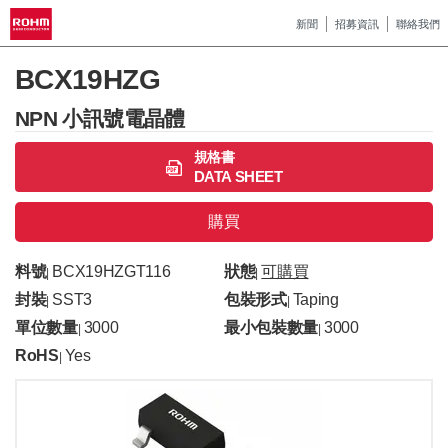
新聞
招募資訊
聯絡我們
BCX19HZG
NPN 小訊號電晶體
規格書
DATA SHEET
購買
料號
BCX19HZGT116
狀態
可購買
|
|
封裝
SST3
包裝形式
Taping
|
|
單位數量
3000
最小包裝數量
3000
|
|
RoHS
Yes
|