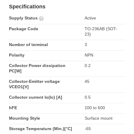
Specifications
Supply Status
Active
?
Package Code
TO-236AB (SOT-
23)
Number of terminal
3
Polarity
NPN
Collector Power dissipation
0.2
PC[W]
Collector-Emitter voltage
45
VCEO1[V]
Collector current Io(Ic) [A]
0.5
hFE
100 to 600
Mounting Style
Surface mount
Storage Temperature (Min.)[°C]
-65