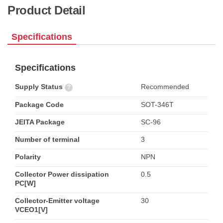
Product Detail
Specifications
Specifications
Supply Status
Recommended
?
Package Code
SOT-346T
JEITA Package
SC-96
Number of terminal
3
Polarity
NPN
Collector Power dissipation
0.5
PC[W]
Collector-Emitter voltage
30
VCEO1[V]