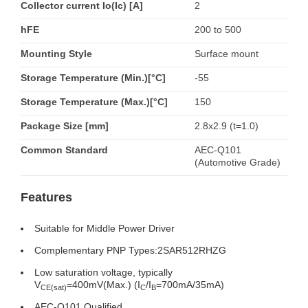
Collector current Io(Ic) [A]
2
hFE
200 to 500
Mounting Style
Surface mount
Storage Temperature (Min.)[°C]
-55
Storage Temperature (Max.)[°C]
150
Package Size [mm]
2.8x2.9 (t=1.0)
Common Standard
AEC-Q101
(Automotive Grade)
Features
Suitable for Middle Power Driver
Complementary PNP Types:2SAR512RHZG
Low saturation voltage, typically
V
=400mV(Max.) (I
/I
=700mA/35mA)
CE(sat)
C
B
AEC-Q101 Qualified