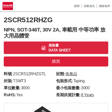
新聞
招募資訊
聯絡我們
2SCR512RHZG
NPN, SOT-346T, 30V 2A, 車載用 中等功率 放
大用晶體管
規格書
DATA SHEET
購買
料號
2SCR512RHZGTL
狀態
推薦品
|
|
封裝
TSMT3
包裝形式
Taping
|
|
單位數量
3000
最小包裝數量
3000
|
|
RoHS
Yes
長期供貨計畫
8 Years
|
|