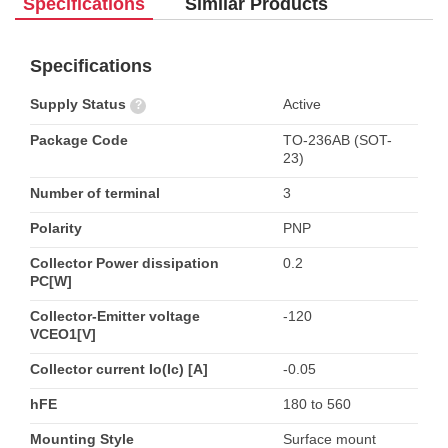
Specifications
Similar Products
Specifications
Supply Status
Active
?
Package Code
TO-236AB (SOT-
23)
Number of terminal
3
Polarity
PNP
Collector Power dissipation
0.2
PC[W]
Collector-Emitter voltage
-120
VCEO1[V]
Collector current Io(Ic) [A]
-0.05
hFE
180 to 560
Mounting Style
Surface mount