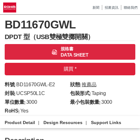
新聞
招募資訊
聯絡我們
BD11670GWL
DPDT 型（USB雙極雙擲開關）
規格書
DATA SHEET
購買 *
料號
BD11670GWL-E2
狀態
推薦品
|
|
封裝
UCSP50L1C
包裝形式
Taping
|
|
單位數量
3000
最小包裝數量
3000
|
|
RoHS
Yes
|
Product Detail
Design Resources
Support Links