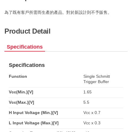
為了既有客戶所需而生產的產品。對於新設計則不予販售。
Product Detail
Specifications
Specifications
Function
Single Schmitt
Trigger Buffer
Vcc(Min.)[V]
1.65
Vcc(Max.)[V]
5.5
H Input Voltage (Min.)[V]
Vcc x 0.7
L Input Voltage (Max.)[V]
Vcc x 0.3