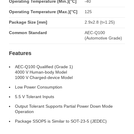
Operating Temperature (Min.)[°C]
-40
Operating Temperature (Max.)[°C]
125
Package Size [mm]
2.9x2.8 (t=1.25)
Common Standard
AEC-Q100
(Automotive Grade)
Features
AEC-Q100 Qualified (Grade 1)
4000 V Human-body Model
1000 V Charged-device Model
Low Power Consumption
5.5 V Tolerant Inputs
Output Tolerant Supports Partial Power Down Mode
Operation
Package SSOP5 is Similar to SOT-23-5 (JEDEC)